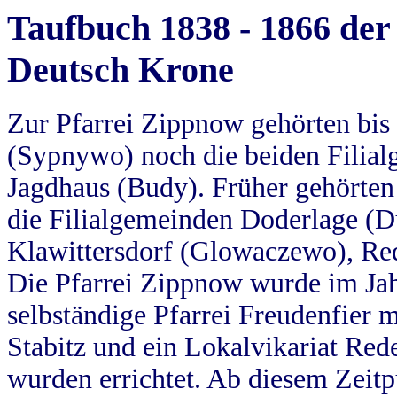
Taufbuch 1838 - 1866 der
Deutsch Krone
Zur Pfarrei Zippnow gehörten bi
(Sypnywo) noch die beiden Filial
Jagdhaus (Budy). Früher gehörten 
die Filialgemeinden Doderlage (D
Klawittersdorf (Glowaczewo), Red
Die Pfarrei Zippnow wurde im Jah
selbständige Pfarrei Freudenfier m
Stabitz und ein Lokalvikariat Red
wurden errichtet. Ab diesem Zeitp