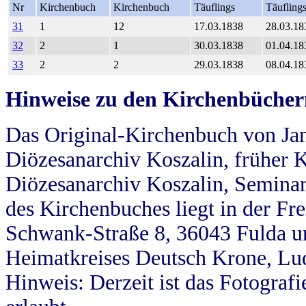
Nr
Kirchenbuch
Kirchenbuch
Täuflings
Täufling
31
1
12
17.03.1838
28.03.18
32
2
1
30.03.1838
01.04.18
33
2
2
29.03.1838
08.04.18
Hinweise zu den Kirchenbücher
Das Original-Kirchenbuch von Jan
Diözesanarchiv Koszalin, früher Kö
Diözesanarchiv Koszalin, Seminar
des Kirchenbuches liegt in der Fr
Schwank-Straße 8, 36043 Fulda u
Heimatkreises Deutsch Krone, Lu
Hinweis: Derzeit ist das Fotograf