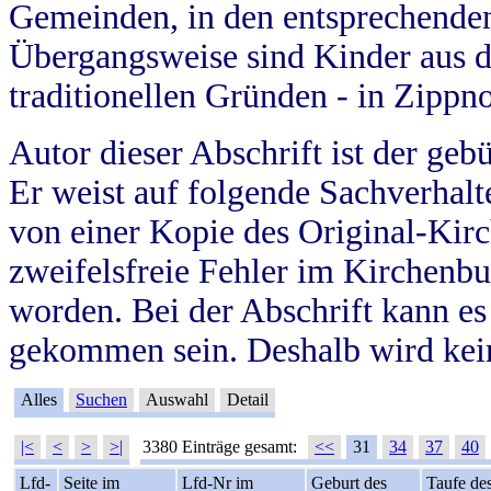
Gemeinden, in den entsprechende
Übergangsweise sind Kinder aus 
traditionellen Gründen - in Zippn
Autor dieser Abschrift ist der geb
Er weist auf folgende Sachverhalte
von einer Kopie des Original-Kirc
zweifelsfreie Fehler im Kirchenbuc
worden. Bei der Abschrift kann e
gekommen sein. Deshalb wird kein
Alles
Suchen
Auswahl
Detail
|<
<
>
>|
3380 Einträge gesamt:
<<
31
34
37
40
Lfd-
Seite im
Lfd-Nr im
Geburt des
Taufe de