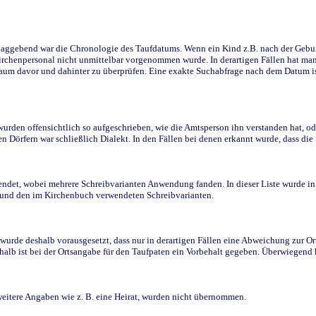
ggebend war die Chronologie des Taufdatums. Wenn ein Kind z.B. nach der Geburt 
rchenpersonal nicht unmittelbar vorgenommen wurde. In derartigen Fällen hat man d
raum davor und dahinter zu überprüfen. Eine exakte Suchabfrage nach dem Datum i
den offensichtlich so aufgeschrieben, wie die Amtsperson ihn verstanden hat, ode
n Dörfern war schließlich Dialekt. In den Fällen bei denen erkannt wurde, dass di
t, wobei mehrere Schreibvarianten Anwendung fanden. In dieser Liste wurde in de
n und den im Kirchenbuch verwendeten Schreibvarianten.
wurde deshalb vorausgesetzt, dass nur in derartigen Fällen eine Abweichung zur O
eshalb ist bei der Ortsangabe für den Taufpaten ein Vorbehalt gegeben. Überwiegen
weitere Angaben wie z. B. eine Heirat, wurden nicht übernommen.