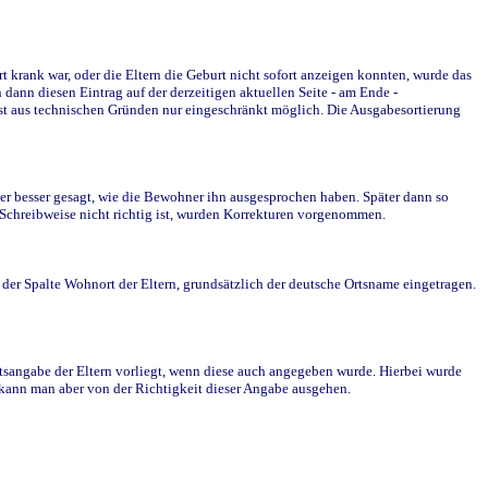
krank war, oder die Eltern die Geburt nicht sofort anzeigen konnten, wurde das
ann diesen Eintrag auf der derzeitigen aktuellen Seite - am Ende -
st aus technischen Gründen nur eingeschränkt möglich. Die Ausgabesortierung
r besser gesagt, wie die Bewohner ihn ausgesprochen haben. Später dann so
e Schreibweise nicht richtig ist, wurden Korrekturen vorgenommen.
r Spalte Wohnort der Eltern, grundsätzlich der deutsche Ortsname eingetragen.
rtsangabe der Eltern vorliegt, wenn diese auch angegeben wurde. Hierbei wurde
d kann man aber von der Richtigkeit dieser Angabe ausgehen.