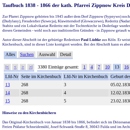
Taufbuch 1838 - 1866 der kath. Pfarrei Zippnow Kreis 
Zur Pfarrei Zippnow gehörten bis 1945 außer dem Dorf Zippnow (Sypnywo) noch d
(Dudylany), Freudenfier (Szwecja), Klawittersdorf (Glowaczewo), Rederitz (Nadarz
Stabitz und ein Lokalvikariat Rederitz mit der Tochterkirche in Doderlage wurd
diesen Gemeinden - wohl noch aus traditionellen Gründen - in Zippnow getauft 
Autor dieser Abschrift ist der gebürtige Rederitzer
Paul Lüdtke
aus Köln. Er weist
Kirchenbuch, sind in dieser Liste korrigiert worden. Bei der Abschrift kann es 
Alles
Suchen
Auswahl
Detail
|<
<
>
>|
3380 Einträge gesamt:
1
4
7
10
13
16
Lfd-Nr
Seite im Kirchenbuch
Lfd-Nr im Kirchenbuch
Geburt des
13
268
3
05.02.183
14
268
4
12.02.183
15
268
5
23.02.183
Hinweise zu den Kirchenbüchern
Das Original-Kirchenbuch von Januar 1838 bis 1866, befindet sich im Diözesanarch
Freien Prälatur Schneidemühl, Josef-Schwank-Straße 8, 36043 Fulda und im Archi