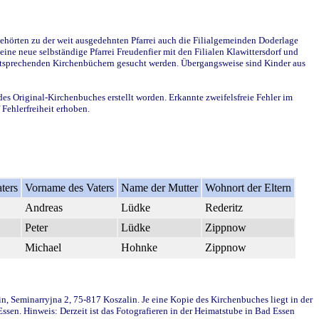
ehörten zu der weit ausgedehnten Pfarrei auch die Filialgemeinden Doderlage
ine neue selbständige Pfarrei Freudenfier mit den Filialen Klawittersdorf und
 entsprechenden Kirchenbüchern gesucht werden. Übergangsweise sind Kinder aus
des Original-Kirchenbuches erstellt worden. Erkannte zweifelsfreie Fehler im
Fehlerfreiheit erhoben.
ters
Vorname des Vaters
Name der Mutter
Wohnort der Eltern
Andreas
Lüdke
Rederitz
Peter
Lüdke
Zippnow
Michael
Hohnke
Zippnow
in, Seminarryjna 2, 75-817 Koszalin. Je eine Kopie des Kirchenbuches liegt in der
en. Hinweis: Derzeit ist das Fotografieren in der Heimatstube in Bad Essen