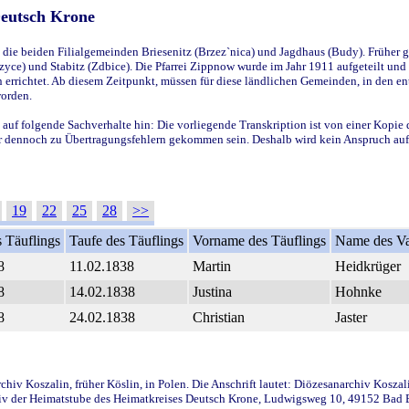
Deutsch Krone
ie beiden Filialgemeinden Briesenitz (Brzez`nica) und Jagdhaus (Budy). Früher g
yce) und Stabitz (Zdbice). Die Pfarrei Zippnow wurde im Jahr 1911 aufgeteilt und e
en errichtet. Ab diesem Zeitpunkt, müssen für diese ländlichen Gemeinden, in den
worden.
 auf folgende Sachverhalte hin: Die vorliegende Transkription ist von einer Kopie 
aber dennoch zu Übertragungsfehlern gekommen sein. Deshalb wird kein Anspruch auf 
19
22
25
28
>>
 Täuflings
Taufe des Täuflings
Vorname des Täuflings
Name des Va
8
11.02.1838
Martin
Heidkrüger
8
14.02.1838
Justina
Hohnke
8
24.02.1838
Christian
Jaster
iv Koszalin, früher Köslin, in Polen. Die Anschrift lautet: Diözesanarchiv Koszal
v der Heimatstube des Heimatkreises Deutsch Krone, Ludwigsweg 10, 49152 Bad Ess