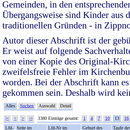
Gemeinden, in den entsprechende
Übergangsweise sind Kinder aus 
traditionellen Gründen - in Zippn
Autor dieser Abschrift ist der geb
Er weist auf folgende Sachverhalte
von einer Kopie des Original-Kirc
zweifelsfreie Fehler im Kirchenbuc
worden. Bei der Abschrift kann e
gekommen sein. Deshalb wird kein
Alles
Suchen
Auswahl
Detail
|<
<
>
>|
3380 Einträge gesamt:
1
4
7
10
13
16
Lfd-
Seite im
Lfd-Nr im
Geburt des
Taufe de