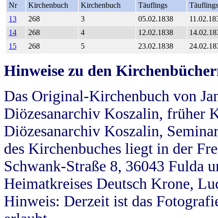
Nr
Kirchenbuch
Kirchenbuch
Täuflings
Täufling
13
268
3
05.02.1838
11.02.18
14
268
4
12.02.1838
14.02.18
15
268
5
23.02.1838
24.02.18
Hinweise zu den Kirchenbücher
Das Original-Kirchenbuch von Jan
Diözesanarchiv Koszalin, früher Kö
Diözesanarchiv Koszalin, Seminar
des Kirchenbuches liegt in der Fr
Schwank-Straße 8, 36043 Fulda u
Heimatkreises Deutsch Krone, Lu
Hinweis: Derzeit ist das Fotograf