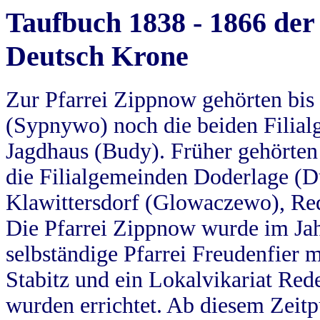
Taufbuch 1838 - 1866 der
Deutsch Krone
Zur Pfarrei Zippnow gehörten bi
(Sypnywo) noch die beiden Filial
Jagdhaus (Budy). Früher gehörten 
die Filialgemeinden Doderlage (D
Klawittersdorf (Glowaczewo), Red
Die Pfarrei Zippnow wurde im Jah
selbständige Pfarrei Freudenfier m
Stabitz und ein Lokalvikariat Red
wurden errichtet. Ab diesem Zeitp