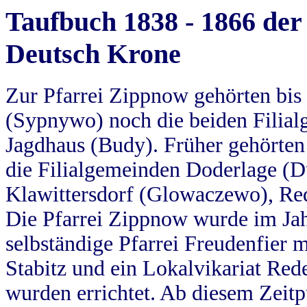
Taufbuch 1838 - 1866 der
Deutsch Krone
Zur Pfarrei Zippnow gehörten bi
(Sypnywo) noch die beiden Filial
Jagdhaus (Budy). Früher gehörten 
die Filialgemeinden Doderlage (D
Klawittersdorf (Glowaczewo), Red
Die Pfarrei Zippnow wurde im Jah
selbständige Pfarrei Freudenfier m
Stabitz und ein Lokalvikariat Red
wurden errichtet. Ab diesem Zeitp