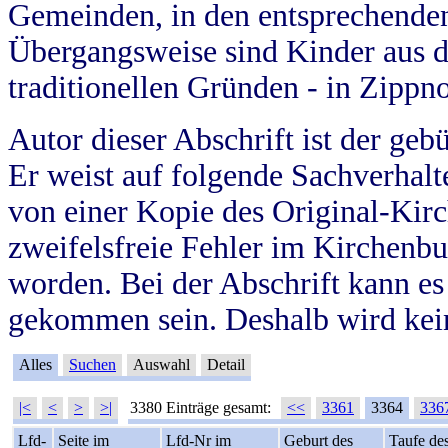
Gemeinden, in den entsprechende
Übergangsweise sind Kinder aus 
traditionellen Gründen - in Zippn
Autor dieser Abschrift ist der geb
Er weist auf folgende Sachverhalte
von einer Kopie des Original-Kirc
zweifelsfreie Fehler im Kirchenbuc
worden. Bei der Abschrift kann e
gekommen sein. Deshalb wird kein
Alles
Suchen
Auswahl
Detail
|<
<
>
>|
3380 Einträge gesamt:
<<
3361
3364
336
Lfd-
Seite im
Lfd-Nr im
Geburt des
Taufe de