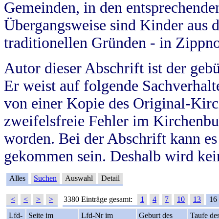
Gemeinden, in den entsprechende
Übergangsweise sind Kinder aus 
traditionellen Gründen - in Zippn
Autor dieser Abschrift ist der geb
Er weist auf folgende Sachverhalte
von einer Kopie des Original-Kirc
zweifelsfreie Fehler im Kirchenbuc
worden. Bei der Abschrift kann e
gekommen sein. Deshalb wird kein
Alles
Suchen
Auswahl
Detail
|<
<
>
>|
3380 Einträge gesamt:
1
4
7
10
13
16
Lfd-
Seite im
Lfd-Nr im
Geburt des
Taufe de