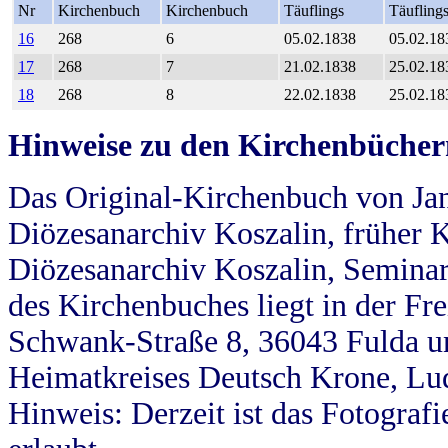
Nr
Kirchenbuch
Kirchenbuch
Täuflings
Täufling
16
268
6
05.02.1838
05.02.18
17
268
7
21.02.1838
25.02.18
18
268
8
22.02.1838
25.02.18
Hinweise zu den Kirchenbücher
Das Original-Kirchenbuch von Jan
Diözesanarchiv Koszalin, früher Kö
Diözesanarchiv Koszalin, Seminar
des Kirchenbuches liegt in der Fr
Schwank-Straße 8, 36043 Fulda u
Heimatkreises Deutsch Krone, Lu
Hinweis: Derzeit ist das Fotograf