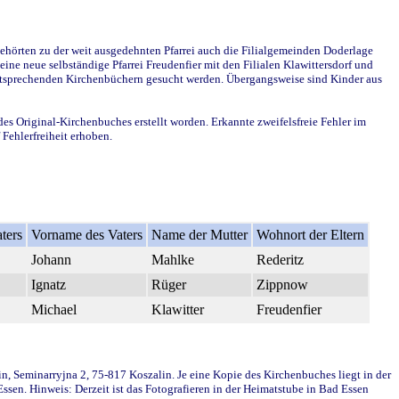
ehörten zu der weit ausgedehnten Pfarrei auch die Filialgemeinden Doderlage
ine neue selbständige Pfarrei Freudenfier mit den Filialen Klawittersdorf und
 entsprechenden Kirchenbüchern gesucht werden. Übergangsweise sind Kinder aus
des Original-Kirchenbuches erstellt worden. Erkannte zweifelsfreie Fehler im
Fehlerfreiheit erhoben.
ters
Vorname des Vaters
Name der Mutter
Wohnort der Eltern
Johann
Mahlke
Rederitz
Ignatz
Rüger
Zippnow
Michael
Klawitter
Freudenfier
in, Seminarryjna 2, 75-817 Koszalin. Je eine Kopie des Kirchenbuches liegt in der
en. Hinweis: Derzeit ist das Fotografieren in der Heimatstube in Bad Essen