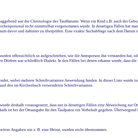
ggebend war die Chronologie des Taufdatums. Wenn ein Kind z.B. nach der Geburt 
rchenpersonal nicht unmittelbar vorgenommen wurde. In derartigen Fällen hat man d
raum davor und dahinter zu überprüfen. Eine exakte Suchabfrage nach dem Datum i
den offensichtlich so aufgeschrieben, wie die Amtsperson ihn verstanden hat, ode
n Dörfern war schließlich Dialekt. In den Fällen bei denen erkannt wurde, dass di
t, wobei mehrere Schreibvarianten Anwendung fanden. In dieser Liste wurde in de
n und den im Kirchenbuch verwendeten Schreibvarianten.
wurde deshalb vorausgesetzt, dass nur in derartigen Fällen eine Abweichung zur O
eshalb ist bei der Ortsangabe für den Taufpaten ein Vorbehalt gegeben. Überwiegen
weitere Angaben wie z. B. eine Heirat, wurden nicht übernommen.