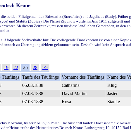
Deutsch Krone
ie beiden Filialgemeinden Briesenitz (Brzez`nica) und Jagdhaus (Budy). Früher g
yce) und Stabitz (Zdbice). Die Pfarrei Zippnow wurde im Jahr 1911 aufgeteilt und e
en errichtet. Ab diesem Zeitpunkt, müssen für diese ländlichen Gemeinden, in den
worden.
 auf folgende Sachverhalte hin: Die vorliegende Transkription ist von einer Kopie 
aber dennoch zu Übertragungsfehlern gekommen sein. Deshalb wird kein Anspruch auf 
19
22
25
28
>>
 Täuflings
Taufe des Täuflings
Vorname des Täuflings
Name des Va
8
05.03.1838
Catharina
Klug
8
07.03.1838
David Martin
Jaster
8
07.03.1838
Rosa
Stanke
iv Koszalin, früher Köslin, in Polen. Die Anschrift lautet: Diözesanarchiv Koszal
v der Heimatstube des Heimatkreises Deutsch Krone, Ludwigsweg 10, 49152 Bad Ess