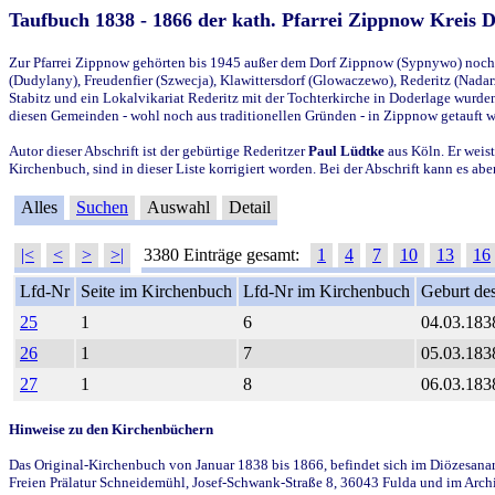
Taufbuch 1838 - 1866 der kath. Pfarrei Zippnow Kreis 
Zur Pfarrei Zippnow gehörten bis 1945 außer dem Dorf Zippnow (Sypnywo) noch d
(Dudylany), Freudenfier (Szwecja), Klawittersdorf (Glowaczewo), Rederitz (Nadarz
Stabitz und ein Lokalvikariat Rederitz mit der Tochterkirche in Doderlage wurd
diesen Gemeinden - wohl noch aus traditionellen Gründen - in Zippnow getauft 
Autor dieser Abschrift ist der gebürtige Rederitzer
Paul Lüdtke
aus Köln. Er weist
Kirchenbuch, sind in dieser Liste korrigiert worden. Bei der Abschrift kann es 
Alles
Suchen
Auswahl
Detail
|<
<
>
>|
3380 Einträge gesamt:
1
4
7
10
13
16
Lfd-Nr
Seite im Kirchenbuch
Lfd-Nr im Kirchenbuch
Geburt des
25
1
6
04.03.183
26
1
7
05.03.183
27
1
8
06.03.183
Hinweise zu den Kirchenbüchern
Das Original-Kirchenbuch von Januar 1838 bis 1866, befindet sich im Diözesanarch
Freien Prälatur Schneidemühl, Josef-Schwank-Straße 8, 36043 Fulda und im Archi