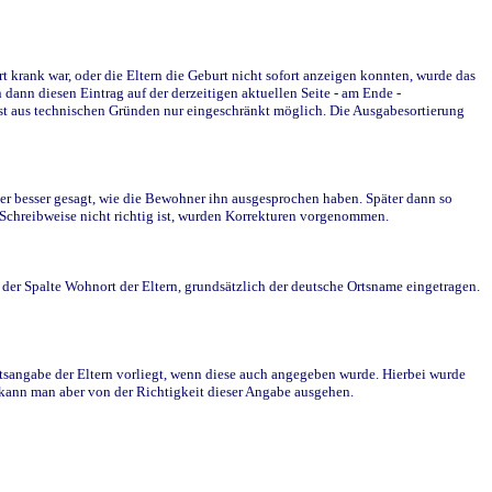
krank war, oder die Eltern die Geburt nicht sofort anzeigen konnten, wurde das
ann diesen Eintrag auf der derzeitigen aktuellen Seite - am Ende -
st aus technischen Gründen nur eingeschränkt möglich. Die Ausgabesortierung
r besser gesagt, wie die Bewohner ihn ausgesprochen haben. Später dann so
e Schreibweise nicht richtig ist, wurden Korrekturen vorgenommen.
r Spalte Wohnort der Eltern, grundsätzlich der deutsche Ortsname eingetragen.
rtsangabe der Eltern vorliegt, wenn diese auch angegeben wurde. Hierbei wurde
d kann man aber von der Richtigkeit dieser Angabe ausgehen.