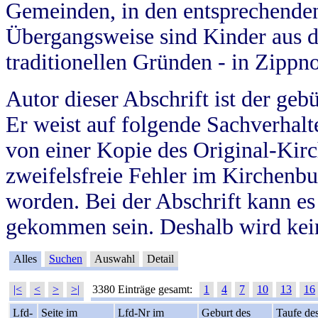
Gemeinden, in den entsprechende
Übergangsweise sind Kinder aus 
traditionellen Gründen - in Zippn
Autor dieser Abschrift ist der geb
Er weist auf folgende Sachverhalte
von einer Kopie des Original-Kirc
zweifelsfreie Fehler im Kirchenbuc
worden. Bei der Abschrift kann e
gekommen sein. Deshalb wird kein
Alles
Suchen
Auswahl
Detail
|<
<
>
>|
3380 Einträge gesamt:
1
4
7
10
13
16
Lfd-
Seite im
Lfd-Nr im
Geburt des
Taufe de