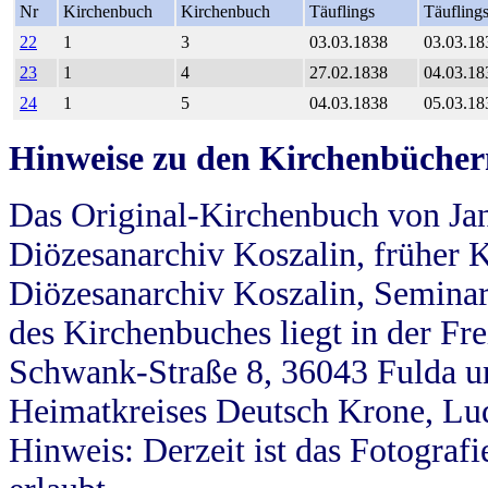
Nr
Kirchenbuch
Kirchenbuch
Täuflings
Täufling
22
1
3
03.03.1838
03.03.18
23
1
4
27.02.1838
04.03.18
24
1
5
04.03.1838
05.03.18
Hinweise zu den Kirchenbücher
Das Original-Kirchenbuch von Jan
Diözesanarchiv Koszalin, früher Kö
Diözesanarchiv Koszalin, Seminar
des Kirchenbuches liegt in der Fr
Schwank-Straße 8, 36043 Fulda u
Heimatkreises Deutsch Krone, Lu
Hinweis: Derzeit ist das Fotograf