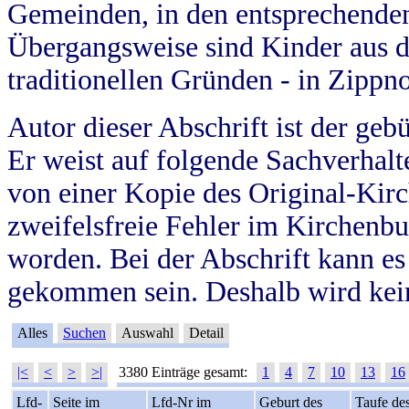
Gemeinden, in den entsprechende
Übergangsweise sind Kinder aus 
traditionellen Gründen - in Zippn
Autor dieser Abschrift ist der geb
Er weist auf folgende Sachverhalte
von einer Kopie des Original-Kirc
zweifelsfreie Fehler im Kirchenbuc
worden. Bei der Abschrift kann e
gekommen sein. Deshalb wird kein
Alles
Suchen
Auswahl
Detail
|<
<
>
>|
3380 Einträge gesamt:
1
4
7
10
13
16
Lfd-
Seite im
Lfd-Nr im
Geburt des
Taufe de