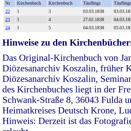
Nr
Kirchenbuch
Kirchenbuch
Täuflings
Täufling
22
1
3
03.03.1838
03.03.18
23
1
4
27.02.1838
04.03.18
24
1
5
04.03.1838
05.03.18
Hinweise zu den Kirchenbücher
Das Original-Kirchenbuch von Jan
Diözesanarchiv Koszalin, früher Kö
Diözesanarchiv Koszalin, Seminar
des Kirchenbuches liegt in der Fr
Schwank-Straße 8, 36043 Fulda u
Heimatkreises Deutsch Krone, Lu
Hinweis: Derzeit ist das Fotograf