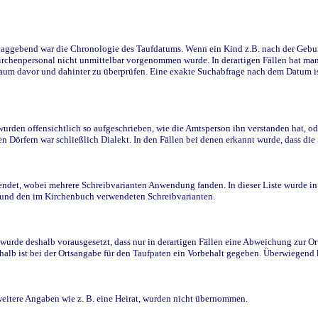
ggebend war die Chronologie des Taufdatums. Wenn ein Kind z.B. nach der Geburt 
rchenpersonal nicht unmittelbar vorgenommen wurde. In derartigen Fällen hat man d
raum davor und dahinter zu überprüfen. Eine exakte Suchabfrage nach dem Datum i
den offensichtlich so aufgeschrieben, wie die Amtsperson ihn verstanden hat, ode
n Dörfern war schließlich Dialekt. In den Fällen bei denen erkannt wurde, dass di
t, wobei mehrere Schreibvarianten Anwendung fanden. In dieser Liste wurde in de
n und den im Kirchenbuch verwendeten Schreibvarianten.
wurde deshalb vorausgesetzt, dass nur in derartigen Fällen eine Abweichung zur O
eshalb ist bei der Ortsangabe für den Taufpaten ein Vorbehalt gegeben. Überwiegen
weitere Angaben wie z. B. eine Heirat, wurden nicht übernommen.