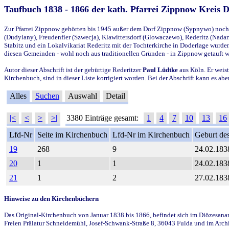
Taufbuch 1838 - 1866 der kath. Pfarrei Zippnow Kreis 
Zur Pfarrei Zippnow gehörten bis 1945 außer dem Dorf Zippnow (Sypnywo) noch d
(Dudylany), Freudenfier (Szwecja), Klawittersdorf (Glowaczewo), Rederitz (Nadarz
Stabitz und ein Lokalvikariat Rederitz mit der Tochterkirche in Doderlage wurd
diesen Gemeinden - wohl noch aus traditionellen Gründen - in Zippnow getauft 
Autor dieser Abschrift ist der gebürtige Rederitzer
Paul Lüdtke
aus Köln. Er weist
Kirchenbuch, sind in dieser Liste korrigiert worden. Bei der Abschrift kann es 
Alles
Suchen
Auswahl
Detail
|<
<
>
>|
3380 Einträge gesamt:
1
4
7
10
13
16
Lfd-Nr
Seite im Kirchenbuch
Lfd-Nr im Kirchenbuch
Geburt des
19
268
9
24.02.183
20
1
1
24.02.183
21
1
2
27.02.183
Hinweise zu den Kirchenbüchern
Das Original-Kirchenbuch von Januar 1838 bis 1866, befindet sich im Diözesanarch
Freien Prälatur Schneidemühl, Josef-Schwank-Straße 8, 36043 Fulda und im Archi