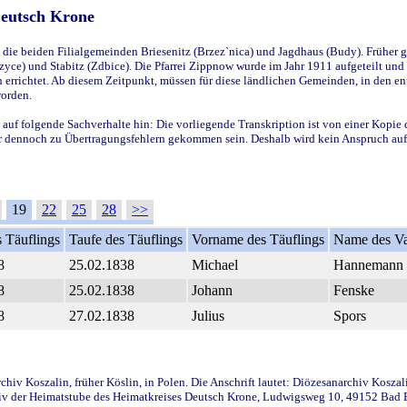
Deutsch Krone
ie beiden Filialgemeinden Briesenitz (Brzez`nica) und Jagdhaus (Budy). Früher g
yce) und Stabitz (Zdbice). Die Pfarrei Zippnow wurde im Jahr 1911 aufgeteilt und e
en errichtet. Ab diesem Zeitpunkt, müssen für diese ländlichen Gemeinden, in den
worden.
 auf folgende Sachverhalte hin: Die vorliegende Transkription ist von einer Kopie 
aber dennoch zu Übertragungsfehlern gekommen sein. Deshalb wird kein Anspruch auf 
19
22
25
28
>>
 Täuflings
Taufe des Täuflings
Vorname des Täuflings
Name des Va
8
25.02.1838
Michael
Hannemann
8
25.02.1838
Johann
Fenske
8
27.02.1838
Julius
Spors
iv Koszalin, früher Köslin, in Polen. Die Anschrift lautet: Diözesanarchiv Koszal
v der Heimatstube des Heimatkreises Deutsch Krone, Ludwigsweg 10, 49152 Bad Ess