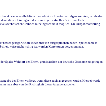
krank war, oder die Eltern die Geburt nicht sofort anzeigen konnten, wurde das
ann diesen Eintrag auf der derzeitigen aktuellen Seite - am Ende -
st aus technischen Gründen nur eingeschränkt möglich. Die Ausgabesortierung
r besser gesagt, wie die Bewohner ihn ausgesprochen haben. Später dann so
e Schreibweise nicht richtig ist, wurden Korrekturen vorgenommen.
r Spalte Wohnort der Eltern, grundsätzlich der deutsche Ortsname eingetragen.
rtsangabe der Eltern vorliegt, wenn diese auch angegeben wurde. Hierbei wurde
d kann man aber von der Richtigkeit dieser Angabe ausgehen.