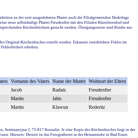
ehörten zu der weit ausgedehnten Pfarrei auch die Filialgemeinden Doderlage
ine neue selbständige Pfarrei Freudenfier mit den Filialen Klawittersdorf und
 entsprechenden Kirchenbüchern gesucht werden. Übergangsweise sind Kinder aus
des Original-Kirchenbuches erstellt worden. Erkannte zweifelsfreie Fehler im
Fehlerfreiheit erhoben.
ters
Vorname des Vaters
Name der Mutter
Wohnort der Eltern
Jacob
Radatz
Freudenfier
Martin
Jahn
Freudenfier
Martin
Klawun
Rederitz
in, Seminarryjna 2, 75-817 Koszalin. Je eine Kopie des Kirchenbuches liegt in der
en. Hinweis: Derzeit ist das Fotografieren in der Heimatstube in Bad Essen