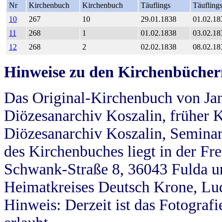
Nr
Kirchenbuch
Kirchenbuch
Täuflings
Täufling
10
267
10
29.01.1838
01.02.18
11
268
1
01.02.1838
03.02.18
12
268
2
02.02.1838
08.02.18
Hinweise zu den Kirchenbücher
Das Original-Kirchenbuch von Jan
Diözesanarchiv Koszalin, früher Kö
Diözesanarchiv Koszalin, Seminar
des Kirchenbuches liegt in der Fr
Schwank-Straße 8, 36043 Fulda u
Heimatkreises Deutsch Krone, Lu
Hinweis: Derzeit ist das Fotograf