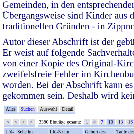
Gemeinden, in den entsprechende
Übergangsweise sind Kinder aus 
traditionellen Gründen - in Zippn
Autor dieser Abschrift ist der geb
Er weist auf folgende Sachverhalte
von einer Kopie des Original-Kirc
zweifelsfreie Fehler im Kirchenbuc
worden. Bei der Abschrift kann e
gekommen sein. Deshalb wird kein
Alles
Suchen
Auswahl
Detail
|<
<
>
>|
3380 Einträge gesamt:
1
4
7
10
13
16
Lfd-
Seite im
Lfd-Nr im
Geburt des
Taufe de