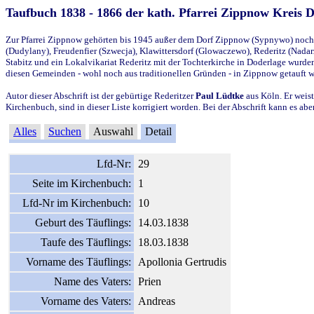
Taufbuch 1838 - 1866 der kath. Pfarrei Zippnow Kreis 
Zur Pfarrei Zippnow gehörten bis 1945 außer dem Dorf Zippnow (Sypnywo) noch d
(Dudylany), Freudenfier (Szwecja), Klawittersdorf (Glowaczewo), Rederitz (Nadarz
Stabitz und ein Lokalvikariat Rederitz mit der Tochterkirche in Doderlage wurd
diesen Gemeinden - wohl noch aus traditionellen Gründen - in Zippnow getauft 
Autor dieser Abschrift ist der gebürtige Rederitzer
Paul Lüdtke
aus Köln. Er weist
Kirchenbuch, sind in dieser Liste korrigiert worden. Bei der Abschrift kann es 
Alles
Suchen
Auswahl
Detail
Lfd-Nr:
29
Seite im Kirchenbuch:
1
Lfd-Nr im Kirchenbuch:
10
Geburt des Täuflings:
14.03.1838
Taufe des Täuflings:
18.03.1838
Vorname des Täuflings:
Apollonia Gertrudis
Name des Vaters:
Prien
Vorname des Vaters:
Andreas