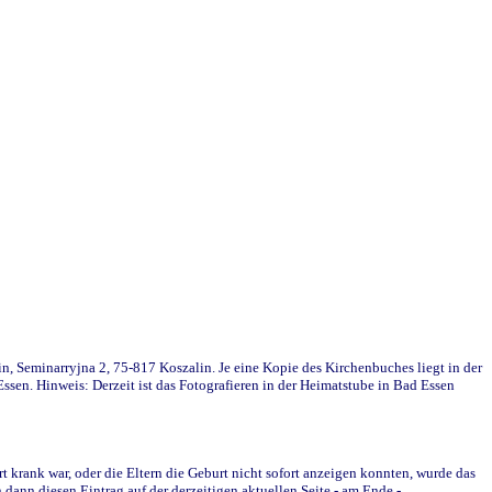
in, Seminarryjna 2, 75-817 Koszalin. Je eine Kopie des Kirchenbuches liegt in der
en. Hinweis: Derzeit ist das Fotografieren in der Heimatstube in Bad Essen
krank war, oder die Eltern die Geburt nicht sofort anzeigen konnten, wurde das
ann diesen Eintrag auf der derzeitigen aktuellen Seite - am Ende -