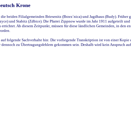
Deutsch Krone
ie beiden Filialgemeinden Briesenitz (Brzez`nica) und Jagdhaus (Budy). Früher g
yce) und Stabitz (Zdbice). Die Pfarrei Zippnow wurde im Jahr 1911 aufgeteilt und e
en errichtet. Ab diesem Zeitpunkt, müssen für diese ländlichen Gemeinden, in den
worden.
 auf folgende Sachverhalte hin: Die vorliegende Transkription ist von einer Kopie 
aber dennoch zu Übertragungsfehlern gekommen sein. Deshalb wird kein Anspruch auf 