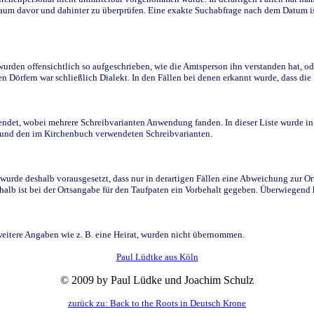
raum davor und dahinter zu überprüfen. Eine exakte Suchabfrage nach dem Datum i
den offensichtlich so aufgeschrieben, wie die Amtsperson ihn verstanden hat, ode
n Dörfern war schließlich Dialekt. In den Fällen bei denen erkannt wurde, dass di
t, wobei mehrere Schreibvarianten Anwendung fanden. In dieser Liste wurde in de
n und den im Kirchenbuch verwendeten Schreibvarianten.
wurde deshalb vorausgesetzt, dass nur in derartigen Fällen eine Abweichung zur O
eshalb ist bei der Ortsangabe für den Taufpaten ein Vorbehalt gegeben. Überwiegen
weitere Angaben wie z. B. eine Heirat, wurden nicht übernommen.
Paul Lüdtke aus Köln
© 2009 by Paul Lüdke und Joachim Schulz
zurück zu: Back to the Roots in Deutsch Krone