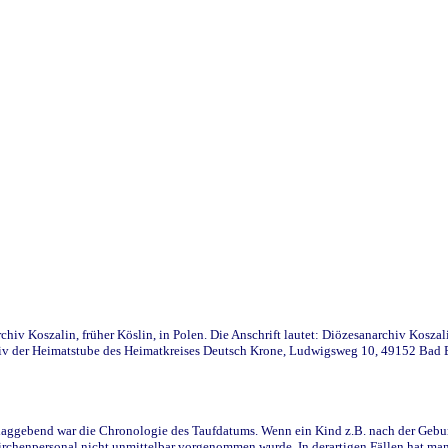
iv Koszalin, früher Köslin, in Polen. Die Anschrift lautet: Diözesanarchiv Koszal
v der Heimatstube des Heimatkreises Deutsch Krone, Ludwigsweg 10, 49152 Bad Ess
ggebend war die Chronologie des Taufdatums. Wenn ein Kind z.B. nach der Geburt 
rchenpersonal nicht unmittelbar vorgenommen wurde. In derartigen Fällen hat man d