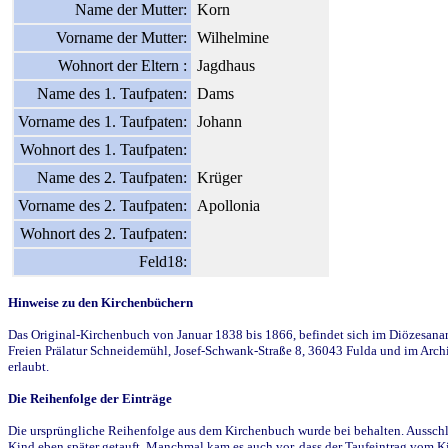
Name der Mutter:
Korn
Vorname der Mutter:
Wilhelmine
Wohnort der Eltern :
Jagdhaus
Name des 1. Taufpaten:
Dams
Vorname des 1. Taufpaten:
Johann
Wohnort des 1. Taufpaten:
Name des 2. Taufpaten:
Krüger
Vorname des 2. Taufpaten:
Apollonia
Wohnort des 2. Taufpaten:
Feld18:
Hinweise zu den Kirchenbüchern
Das Original-Kirchenbuch von Januar 1838 bis 1866, befindet sich im Diözesanarch
Freien Prälatur Schneidemühl, Josef-Schwank-Straße 8, 36043 Fulda und im Archi
erlaubt.
Die Reihenfolge der Einträge
Die ursprüngliche Reihenfolge aus dem Kirchenbuch wurde bei behalten. Ausschla
Kind eben später getauft. Manchmal kam es auch vor, dass der Taufeintrag vom Ki