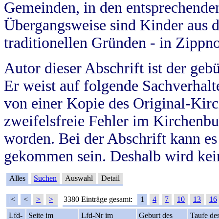
Gemeinden, in den entsprechende
Übergangsweise sind Kinder aus 
traditionellen Gründen - in Zippn
Autor dieser Abschrift ist der geb
Er weist auf folgende Sachverhalte
von einer Kopie des Original-Kirc
zweifelsfreie Fehler im Kirchenbuc
worden. Bei der Abschrift kann e
gekommen sein. Deshalb wird kein
Alles
Suchen
Auswahl
Detail
|<
<
>
>|
3380 Einträge gesamt:
1
4
7
10
13
16
Lfd-
Seite im
Lfd-Nr im
Geburt des
Taufe de