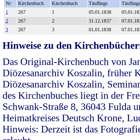
Nr
Kirchenbuch
Kirchenbuch
Täuflings
Täufling
1
267
1
05.01.1838
05.01.18
2
267
2
31.12.1837
07.01.18
3
267
3
01.01.1838
07.01.18
Hinweise zu den Kirchenbücher
Das Original-Kirchenbuch von Jan
Diözesanarchiv Koszalin, früher Kö
Diözesanarchiv Koszalin, Seminar
des Kirchenbuches liegt in der Fr
Schwank-Straße 8, 36043 Fulda u
Heimatkreises Deutsch Krone, Lu
Hinweis: Derzeit ist das Fotograf