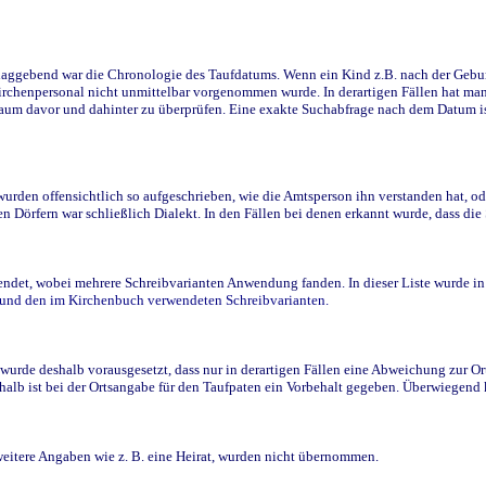
ggebend war die Chronologie des Taufdatums. Wenn ein Kind z.B. nach der Geburt 
rchenpersonal nicht unmittelbar vorgenommen wurde. In derartigen Fällen hat man d
raum davor und dahinter zu überprüfen. Eine exakte Suchabfrage nach dem Datum i
den offensichtlich so aufgeschrieben, wie die Amtsperson ihn verstanden hat, ode
n Dörfern war schließlich Dialekt. In den Fällen bei denen erkannt wurde, dass di
t, wobei mehrere Schreibvarianten Anwendung fanden. In dieser Liste wurde in de
n und den im Kirchenbuch verwendeten Schreibvarianten.
wurde deshalb vorausgesetzt, dass nur in derartigen Fällen eine Abweichung zur O
eshalb ist bei der Ortsangabe für den Taufpaten ein Vorbehalt gegeben. Überwiegen
weitere Angaben wie z. B. eine Heirat, wurden nicht übernommen.