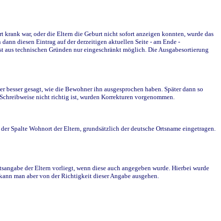
krank war, oder die Eltern die Geburt nicht sofort anzeigen konnten, wurde das
ann diesen Eintrag auf der derzeitigen aktuellen Seite - am Ende -
st aus technischen Gründen nur eingeschränkt möglich. Die Ausgabesortierung
r besser gesagt, wie die Bewohner ihn ausgesprochen haben. Später dann so
e Schreibweise nicht richtig ist, wurden Korrekturen vorgenommen.
r Spalte Wohnort der Eltern, grundsätzlich der deutsche Ortsname eingetragen.
rtsangabe der Eltern vorliegt, wenn diese auch angegeben wurde. Hierbei wurde
d kann man aber von der Richtigkeit dieser Angabe ausgehen.