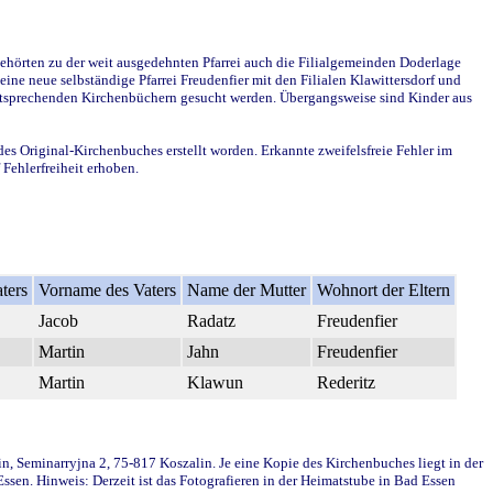
ehörten zu der weit ausgedehnten Pfarrei auch die Filialgemeinden Doderlage
ine neue selbständige Pfarrei Freudenfier mit den Filialen Klawittersdorf und
 entsprechenden Kirchenbüchern gesucht werden. Übergangsweise sind Kinder aus
des Original-Kirchenbuches erstellt worden. Erkannte zweifelsfreie Fehler im
Fehlerfreiheit erhoben.
ters
Vorname des Vaters
Name der Mutter
Wohnort der Eltern
Jacob
Radatz
Freudenfier
Martin
Jahn
Freudenfier
Martin
Klawun
Rederitz
in, Seminarryjna 2, 75-817 Koszalin. Je eine Kopie des Kirchenbuches liegt in der
en. Hinweis: Derzeit ist das Fotografieren in der Heimatstube in Bad Essen