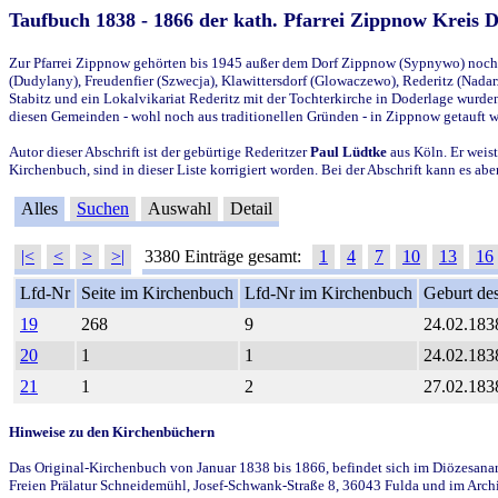
Taufbuch 1838 - 1866 der kath. Pfarrei Zippnow Kreis 
Zur Pfarrei Zippnow gehörten bis 1945 außer dem Dorf Zippnow (Sypnywo) noch d
(Dudylany), Freudenfier (Szwecja), Klawittersdorf (Glowaczewo), Rederitz (Nadarz
Stabitz und ein Lokalvikariat Rederitz mit der Tochterkirche in Doderlage wurd
diesen Gemeinden - wohl noch aus traditionellen Gründen - in Zippnow getauft 
Autor dieser Abschrift ist der gebürtige Rederitzer
Paul Lüdtke
aus Köln. Er weist
Kirchenbuch, sind in dieser Liste korrigiert worden. Bei der Abschrift kann es 
Alles
Suchen
Auswahl
Detail
|<
<
>
>|
3380 Einträge gesamt:
1
4
7
10
13
16
Lfd-Nr
Seite im Kirchenbuch
Lfd-Nr im Kirchenbuch
Geburt des
19
268
9
24.02.183
20
1
1
24.02.183
21
1
2
27.02.183
Hinweise zu den Kirchenbüchern
Das Original-Kirchenbuch von Januar 1838 bis 1866, befindet sich im Diözesanarch
Freien Prälatur Schneidemühl, Josef-Schwank-Straße 8, 36043 Fulda und im Archi