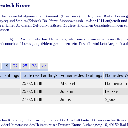
Deutsch Krone
ie beiden Filialgemeinden Briesenitz (Brzez`nica) und Jagdhaus (Budy). Früher g
yce) und Stabitz (Zdbice). Die Pfarrei Zippnow wurde im Jahr 1911 aufgeteilt und e
en errichtet. Ab diesem Zeitpunkt, müssen für diese ländlichen Gemeinden, in den
worden.
 auf folgende Sachverhalte hin: Die vorliegende Transkription ist von einer Kopie 
aber dennoch zu Übertragungsfehlern gekommen sein. Deshalb wird kein Anspruch auf 
19
22
25
28
>>
 Täuflings
Taufe des Täuflings
Vorname des Täuflings
Name des Va
8
25.02.1838
Michael
Hannemann
8
25.02.1838
Johann
Fenske
8
27.02.1838
Julius
Spors
iv Koszalin, früher Köslin, in Polen. Die Anschrift lautet: Diözesanarchiv Koszal
v der Heimatstube des Heimatkreises Deutsch Krone, Ludwigsweg 10, 49152 Bad Ess