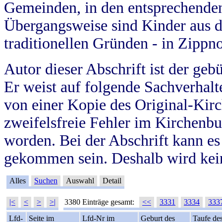
Gemeinden, in den entsprechende
Übergangsweise sind Kinder aus 
traditionellen Gründen - in Zippn
Autor dieser Abschrift ist der geb
Er weist auf folgende Sachverhalte
von einer Kopie des Original-Kirc
zweifelsfreie Fehler im Kirchenbuc
worden. Bei der Abschrift kann e
gekommen sein. Deshalb wird kein
Alles
Suchen
Auswahl
Detail
|<
<
>
>|
3380 Einträge gesamt:
<<
3331
3334
333
Lfd-
Seite im
Lfd-Nr im
Geburt des
Taufe de