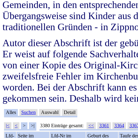
Gemeinden, in den entsprechende
Übergangsweise sind Kinder aus 
traditionellen Gründen - in Zippn
Autor dieser Abschrift ist der geb
Er weist auf folgende Sachverhalte
von einer Kopie des Original-Kirc
zweifelsfreie Fehler im Kirchenbuc
worden. Bei der Abschrift kann e
gekommen sein. Deshalb wird kein
Alles
Suchen
Auswahl
Detail
|<
<
>
>|
3380 Einträge gesamt:
<<
3361
3364
336
Lfd-
Seite im
Lfd-Nr im
Geburt des
Taufe de