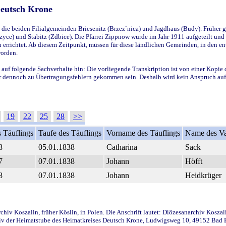
Deutsch Krone
ie beiden Filialgemeinden Briesenitz (Brzez`nica) und Jagdhaus (Budy). Früher g
yce) und Stabitz (Zdbice). Die Pfarrei Zippnow wurde im Jahr 1911 aufgeteilt und e
en errichtet. Ab diesem Zeitpunkt, müssen für diese ländlichen Gemeinden, in den
worden.
 auf folgende Sachverhalte hin: Die vorliegende Transkription ist von einer Kopie 
aber dennoch zu Übertragungsfehlern gekommen sein. Deshalb wird kein Anspruch auf 
19
22
25
28
>>
 Täuflings
Taufe des Täuflings
Vorname des Täuflings
Name des Va
8
05.01.1838
Catharina
Sack
7
07.01.1838
Johann
Höfft
8
07.01.1838
Johann
Heidkrüger
iv Koszalin, früher Köslin, in Polen. Die Anschrift lautet: Diözesanarchiv Koszal
v der Heimatstube des Heimatkreises Deutsch Krone, Ludwigsweg 10, 49152 Bad Ess