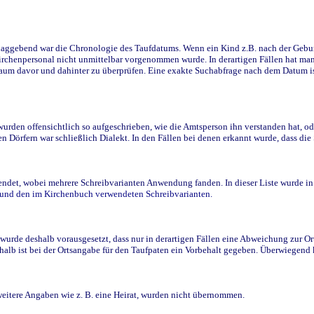
ggebend war die Chronologie des Taufdatums. Wenn ein Kind z.B. nach der Geburt 
rchenpersonal nicht unmittelbar vorgenommen wurde. In derartigen Fällen hat man d
raum davor und dahinter zu überprüfen. Eine exakte Suchabfrage nach dem Datum i
den offensichtlich so aufgeschrieben, wie die Amtsperson ihn verstanden hat, ode
n Dörfern war schließlich Dialekt. In den Fällen bei denen erkannt wurde, dass di
t, wobei mehrere Schreibvarianten Anwendung fanden. In dieser Liste wurde in de
n und den im Kirchenbuch verwendeten Schreibvarianten.
wurde deshalb vorausgesetzt, dass nur in derartigen Fällen eine Abweichung zur O
eshalb ist bei der Ortsangabe für den Taufpaten ein Vorbehalt gegeben. Überwiegen
weitere Angaben wie z. B. eine Heirat, wurden nicht übernommen.