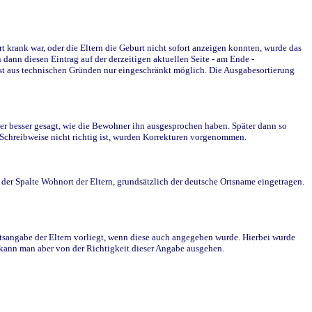
krank war, oder die Eltern die Geburt nicht sofort anzeigen konnten, wurde das
ann diesen Eintrag auf der derzeitigen aktuellen Seite - am Ende -
st aus technischen Gründen nur eingeschränkt möglich. Die Ausgabesortierung
r besser gesagt, wie die Bewohner ihn ausgesprochen haben. Später dann so
e Schreibweise nicht richtig ist, wurden Korrekturen vorgenommen.
r Spalte Wohnort der Eltern, grundsätzlich der deutsche Ortsname eingetragen.
rtsangabe der Eltern vorliegt, wenn diese auch angegeben wurde. Hierbei wurde
d kann man aber von der Richtigkeit dieser Angabe ausgehen.