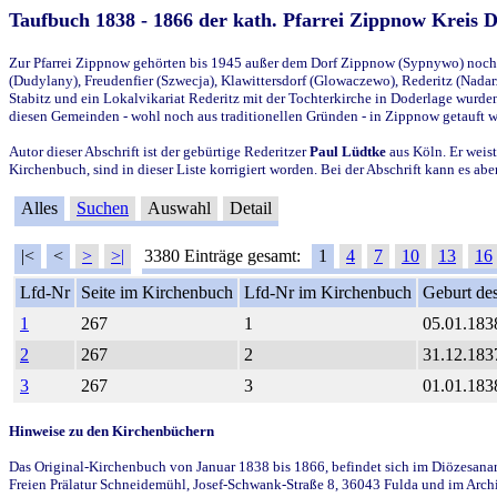
Taufbuch 1838 - 1866 der kath. Pfarrei Zippnow Kreis 
Zur Pfarrei Zippnow gehörten bis 1945 außer dem Dorf Zippnow (Sypnywo) noch d
(Dudylany), Freudenfier (Szwecja), Klawittersdorf (Glowaczewo), Rederitz (Nadarz
Stabitz und ein Lokalvikariat Rederitz mit der Tochterkirche in Doderlage wurd
diesen Gemeinden - wohl noch aus traditionellen Gründen - in Zippnow getauft 
Autor dieser Abschrift ist der gebürtige Rederitzer
Paul Lüdtke
aus Köln. Er weist
Kirchenbuch, sind in dieser Liste korrigiert worden. Bei der Abschrift kann es 
Alles
Suchen
Auswahl
Detail
|<
<
>
>|
3380 Einträge gesamt:
1
4
7
10
13
16
Lfd-Nr
Seite im Kirchenbuch
Lfd-Nr im Kirchenbuch
Geburt des
1
267
1
05.01.183
2
267
2
31.12.183
3
267
3
01.01.183
Hinweise zu den Kirchenbüchern
Das Original-Kirchenbuch von Januar 1838 bis 1866, befindet sich im Diözesanarch
Freien Prälatur Schneidemühl, Josef-Schwank-Straße 8, 36043 Fulda und im Archi