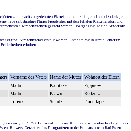
ehörten zu der weit ausgedehnten Pfarrei auch die Filialgemeinden Doderlage
ine neue selbständige Pfarrei Freudenfier mit den Filialen Klawittersdorf und
 entsprechenden Kirchenbüchern gesucht werden. Übergangsweise sind Kinder aus
des Original-Kirchenbuches erstellt worden. Erkannte zweifelsfreie Fehler im
Fehlerfreiheit erhoben.
ters
Vorname des Vaters
Name der Mutter
Wohnort der Eltern
Martin
Katritzke
Zippnow
Martin
Klawun
Rederitz
Lorenz
Schulz
Doderlage
in, Seminarryjna 2, 75-817 Koszalin. Je eine Kopie des Kirchenbuches liegt in der
en. Hinweis: Derzeit ist das Fotografieren in der Heimatstube in Bad Essen