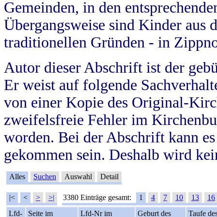
Gemeinden, in den entsprechende
Übergangsweise sind Kinder aus 
traditionellen Gründen - in Zippn
Autor dieser Abschrift ist der geb
Er weist auf folgende Sachverhalte
von einer Kopie des Original-Kirc
zweifelsfreie Fehler im Kirchenbuc
worden. Bei der Abschrift kann e
gekommen sein. Deshalb wird kein
Alles
Suchen
Auswahl
Detail
|<
<
>
>|
3380 Einträge gesamt:
1
4
7
10
13
16
Lfd-
Seite im
Lfd-Nr im
Geburt des
Taufe de