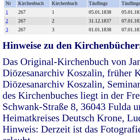
Nr
Kirchenbuch
Kirchenbuch
Täuflings
Täufling
1
267
1
05.01.1838
05.01.18
2
267
2
31.12.1837
07.01.18
3
267
3
01.01.1838
07.01.18
Hinweise zu den Kirchenbücher
Das Original-Kirchenbuch von Jan
Diözesanarchiv Koszalin, früher Kö
Diözesanarchiv Koszalin, Seminar
des Kirchenbuches liegt in der Fr
Schwank-Straße 8, 36043 Fulda u
Heimatkreises Deutsch Krone, Lu
Hinweis: Derzeit ist das Fotograf