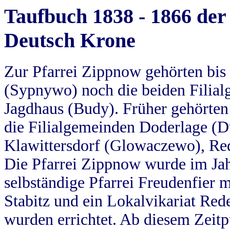
Taufbuch 1838 - 1866 der
Deutsch Krone
Zur Pfarrei Zippnow gehörten bi
(Sypnywo) noch die beiden Filial
Jagdhaus (Budy). Früher gehörten 
die Filialgemeinden Doderlage (D
Klawittersdorf (Glowaczewo), Red
Die Pfarrei Zippnow wurde im Jah
selbständige Pfarrei Freudenfier m
Stabitz und ein Lokalvikariat Red
wurden errichtet. Ab diesem Zeitp