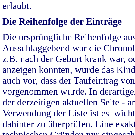
erlaubt.
Die Reihenfolge der Einträge
Die ursprüngliche Reihenfolge au
Ausschlaggebend war die Chronol
z.B. nach der Geburt krank war, od
anzeigen konnten, wurde das Kind
auch vor, dass der Taufeintrag vo
vorgenommen wurde. In derartigen
der derzeitigen aktuellen Seite -
Verwendung der Liste ist es wich
dahinter zu überprüfen. Eine exa
technischen Gründen nur eingesch