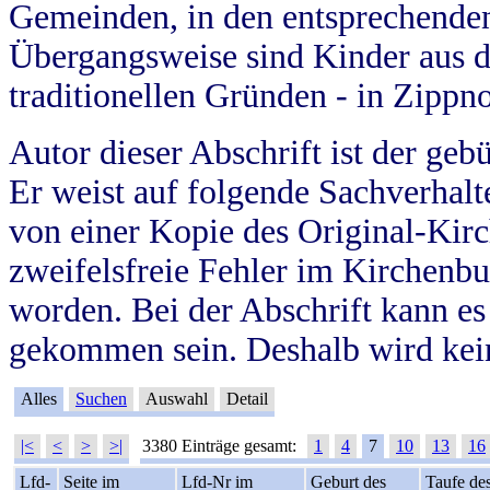
Gemeinden, in den entsprechende
Übergangsweise sind Kinder aus 
traditionellen Gründen - in Zippn
Autor dieser Abschrift ist der geb
Er weist auf folgende Sachverhalte
von einer Kopie des Original-Kirc
zweifelsfreie Fehler im Kirchenbuc
worden. Bei der Abschrift kann e
gekommen sein. Deshalb wird kein
Alles
Suchen
Auswahl
Detail
|<
<
>
>|
3380 Einträge gesamt:
1
4
7
10
13
16
Lfd-
Seite im
Lfd-Nr im
Geburt des
Taufe de