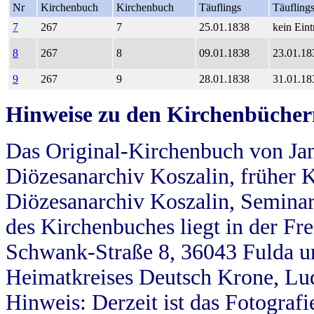
Nr
Kirchenbuch
Kirchenbuch
Täuflings
Täufling
7
267
7
25.01.1838
kein Eint
8
267
8
09.01.1838
23.01.18
9
267
9
28.01.1838
31.01.18
Hinweise zu den Kirchenbücher
Das Original-Kirchenbuch von Jan
Diözesanarchiv Koszalin, früher Kö
Diözesanarchiv Koszalin, Seminar
des Kirchenbuches liegt in der Fr
Schwank-Straße 8, 36043 Fulda u
Heimatkreises Deutsch Krone, Lu
Hinweis: Derzeit ist das Fotograf