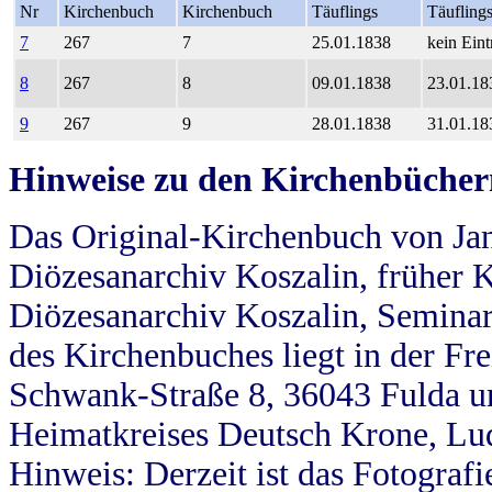
Nr
Kirchenbuch
Kirchenbuch
Täuflings
Täufling
7
267
7
25.01.1838
kein Eint
8
267
8
09.01.1838
23.01.18
9
267
9
28.01.1838
31.01.18
Hinweise zu den Kirchenbücher
Das Original-Kirchenbuch von Jan
Diözesanarchiv Koszalin, früher Kö
Diözesanarchiv Koszalin, Seminar
des Kirchenbuches liegt in der Fr
Schwank-Straße 8, 36043 Fulda u
Heimatkreises Deutsch Krone, Lu
Hinweis: Derzeit ist das Fotograf