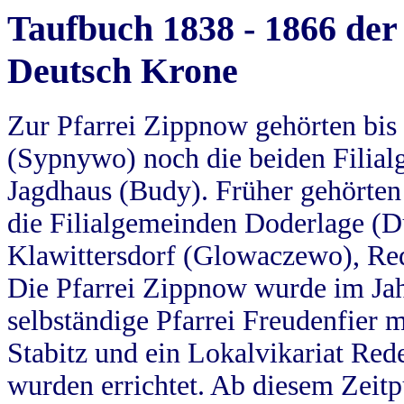
Taufbuch 1838 - 1866 der
Deutsch Krone
Zur Pfarrei Zippnow gehörten bi
(Sypnywo) noch die beiden Filial
Jagdhaus (Budy). Früher gehörten 
die Filialgemeinden Doderlage (D
Klawittersdorf (Glowaczewo), Red
Die Pfarrei Zippnow wurde im Jah
selbständige Pfarrei Freudenfier m
Stabitz und ein Lokalvikariat Red
wurden errichtet. Ab diesem Zeitp