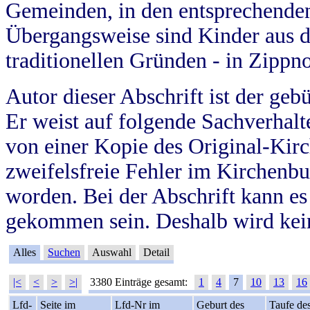
Gemeinden, in den entsprechende
Übergangsweise sind Kinder aus 
traditionellen Gründen - in Zippn
Autor dieser Abschrift ist der geb
Er weist auf folgende Sachverhalte
von einer Kopie des Original-Kirc
zweifelsfreie Fehler im Kirchenbuc
worden. Bei der Abschrift kann e
gekommen sein. Deshalb wird kein
Alles
Suchen
Auswahl
Detail
|<
<
>
>|
3380 Einträge gesamt:
1
4
7
10
13
16
Lfd-
Seite im
Lfd-Nr im
Geburt des
Taufe de