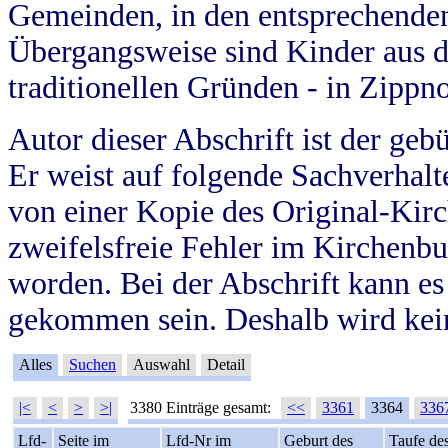
Gemeinden, in den entsprechende
Übergangsweise sind Kinder aus 
traditionellen Gründen - in Zippn
Autor dieser Abschrift ist der geb
Er weist auf folgende Sachverhalte
von einer Kopie des Original-Kirc
zweifelsfreie Fehler im Kirchenbuc
worden. Bei der Abschrift kann e
gekommen sein. Deshalb wird kein
Alles
Suchen
Auswahl
Detail
|<
<
>
>|
3380 Einträge gesamt:
<<
3361
3364
336
Lfd-
Seite im
Lfd-Nr im
Geburt des
Taufe de