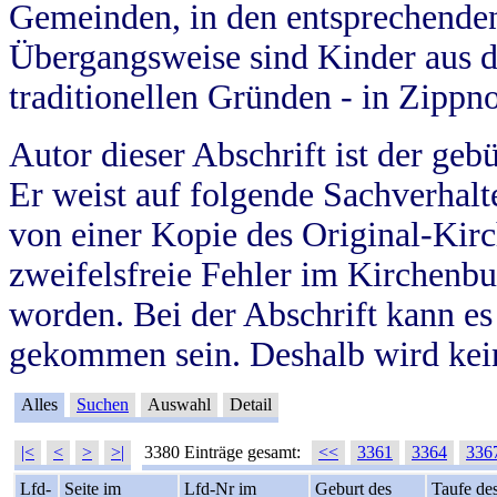
Gemeinden, in den entsprechende
Übergangsweise sind Kinder aus 
traditionellen Gründen - in Zippn
Autor dieser Abschrift ist der geb
Er weist auf folgende Sachverhalte
von einer Kopie des Original-Kirc
zweifelsfreie Fehler im Kirchenbuc
worden. Bei der Abschrift kann e
gekommen sein. Deshalb wird kein
Alles
Suchen
Auswahl
Detail
|<
<
>
>|
3380 Einträge gesamt:
<<
3361
3364
336
Lfd-
Seite im
Lfd-Nr im
Geburt des
Taufe de