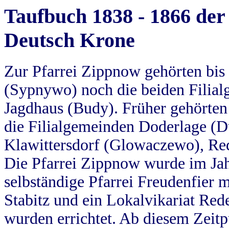
Taufbuch 1838 - 1866 der
Deutsch Krone
Zur Pfarrei Zippnow gehörten bi
(Sypnywo) noch die beiden Filial
Jagdhaus (Budy). Früher gehörten 
die Filialgemeinden Doderlage (D
Klawittersdorf (Glowaczewo), Red
Die Pfarrei Zippnow wurde im Jah
selbständige Pfarrei Freudenfier m
Stabitz und ein Lokalvikariat Red
wurden errichtet. Ab diesem Zeitp