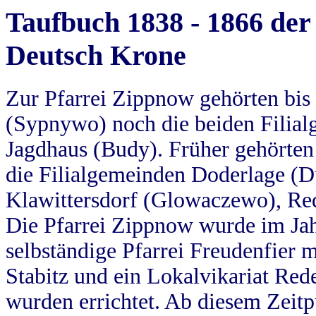
Taufbuch 1838 - 1866 der
Deutsch Krone
Zur Pfarrei Zippnow gehörten bi
(Sypnywo) noch die beiden Filial
Jagdhaus (Budy). Früher gehörten 
die Filialgemeinden Doderlage (D
Klawittersdorf (Glowaczewo), Red
Die Pfarrei Zippnow wurde im Jah
selbständige Pfarrei Freudenfier m
Stabitz und ein Lokalvikariat Red
wurden errichtet. Ab diesem Zeitp