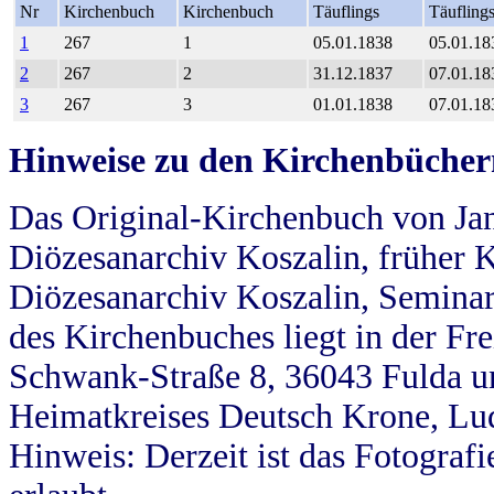
Nr
Kirchenbuch
Kirchenbuch
Täuflings
Täufling
1
267
1
05.01.1838
05.01.18
2
267
2
31.12.1837
07.01.18
3
267
3
01.01.1838
07.01.18
Hinweise zu den Kirchenbücher
Das Original-Kirchenbuch von Jan
Diözesanarchiv Koszalin, früher Kö
Diözesanarchiv Koszalin, Seminar
des Kirchenbuches liegt in der Fr
Schwank-Straße 8, 36043 Fulda u
Heimatkreises Deutsch Krone, Lu
Hinweis: Derzeit ist das Fotograf