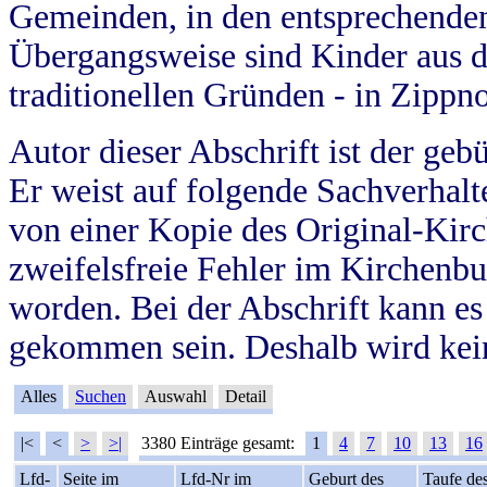
Gemeinden, in den entsprechende
Übergangsweise sind Kinder aus 
traditionellen Gründen - in Zippn
Autor dieser Abschrift ist der geb
Er weist auf folgende Sachverhalte
von einer Kopie des Original-Kirc
zweifelsfreie Fehler im Kirchenbuc
worden. Bei der Abschrift kann e
gekommen sein. Deshalb wird kein
Alles
Suchen
Auswahl
Detail
|<
<
>
>|
3380 Einträge gesamt:
1
4
7
10
13
16
Lfd-
Seite im
Lfd-Nr im
Geburt des
Taufe de