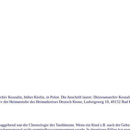
iv Koszalin, früher Köslin, in Polen. Die Anschrift lautet: Diözesanarchiv Koszal
v der Heimatstube des Heimatkreises Deutsch Krone, Ludwigsweg 10, 49152 Bad Ess
ggebend war die Chronologie des Taufdatums. Wenn ein Kind z.B. nach der Geburt 
rchenpersonal nicht unmittelbar vorgenommen wurde. In derartigen Fällen hat man d