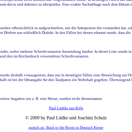
raum davor und dahinter zu überprüfen. Eine exakte Suchabfrage nach dem Datum i
den offensichtlich so aufgeschrieben, wie die Amtsperson ihn verstanden hat, ode
n Dörfern war schließlich Dialekt. In den Fällen bei denen erkannt wurde, dass di
t, wobei mehrere Schreibvarianten Anwendung fanden. In dieser Liste wurde in de
n und den im Kirchenbuch verwendeten Schreibvarianten.
wurde deshalb vorausgesetzt, dass nur in derartigen Fällen eine Abweichung zur O
eshalb ist bei der Ortsangabe für den Taufpaten ein Vorbehalt gegeben. Überwiegen
weitere Angaben wie z. B. eine Heirat, wurden nicht übernommen.
Paul Lüdtke aus Köln
© 2009 by Paul Lüdke und Joachim Schulz
zurück zu: Back to the Roots in Deutsch Krone