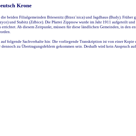
Deutsch Krone
ie beiden Filialgemeinden Briesenitz (Brzez`nica) und Jagdhaus (Budy). Früher g
yce) und Stabitz (Zdbice). Die Pfarrei Zippnow wurde im Jahr 1911 aufgeteilt und e
en errichtet. Ab diesem Zeitpunkt, müssen für diese ländlichen Gemeinden, in den
worden.
 auf folgende Sachverhalte hin: Die vorliegende Transkription ist von einer Kopie 
aber dennoch zu Übertragungsfehlern gekommen sein. Deshalb wird kein Anspruch auf 