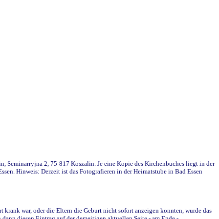
in, Seminarryjna 2, 75-817 Koszalin. Je eine Kopie des Kirchenbuches liegt in der
en. Hinweis: Derzeit ist das Fotografieren in der Heimatstube in Bad Essen
krank war, oder die Eltern die Geburt nicht sofort anzeigen konnten, wurde das
ann diesen Eintrag auf der derzeitigen aktuellen Seite - am Ende -