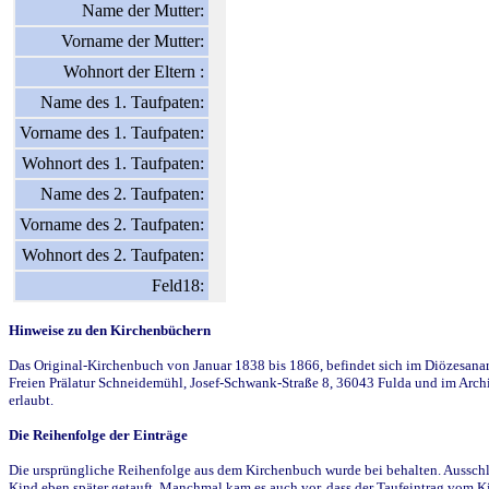
Name der Mutter:
Vorname der Mutter:
Wohnort der Eltern :
Name des 1. Taufpaten:
Vorname des 1. Taufpaten:
Wohnort des 1. Taufpaten:
Name des 2. Taufpaten:
Vorname des 2. Taufpaten:
Wohnort des 2. Taufpaten:
Feld18:
Hinweise zu den Kirchenbüchern
Das Original-Kirchenbuch von Januar 1838 bis 1866, befindet sich im Diözesanarch
Freien Prälatur Schneidemühl, Josef-Schwank-Straße 8, 36043 Fulda und im Archi
erlaubt.
Die Reihenfolge der Einträge
Die ursprüngliche Reihenfolge aus dem Kirchenbuch wurde bei behalten. Ausschla
Kind eben später getauft. Manchmal kam es auch vor, dass der Taufeintrag vom Ki