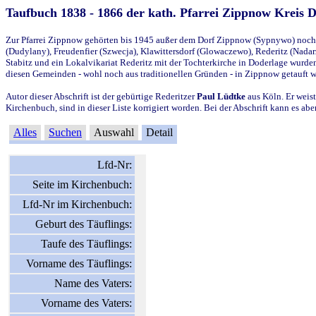
Taufbuch 1838 - 1866 der kath. Pfarrei Zippnow Kreis 
Zur Pfarrei Zippnow gehörten bis 1945 außer dem Dorf Zippnow (Sypnywo) noch d
(Dudylany), Freudenfier (Szwecja), Klawittersdorf (Glowaczewo), Rederitz (Nadarz
Stabitz und ein Lokalvikariat Rederitz mit der Tochterkirche in Doderlage wurd
diesen Gemeinden - wohl noch aus traditionellen Gründen - in Zippnow getauft 
Autor dieser Abschrift ist der gebürtige Rederitzer
Paul Lüdtke
aus Köln. Er weist
Kirchenbuch, sind in dieser Liste korrigiert worden. Bei der Abschrift kann es 
Alles
Suchen
Auswahl
Detail
Lfd-Nr:
Seite im Kirchenbuch:
Lfd-Nr im Kirchenbuch:
Geburt des Täuflings:
Taufe des Täuflings:
Vorname des Täuflings:
Name des Vaters:
Vorname des Vaters: