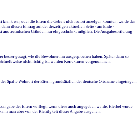
krank war, oder die Eltern die Geburt nicht sofort anzeigen konnten, wurde das
ann diesen Eintrag auf der derzeitigen aktuellen Seite - am Ende -
st aus technischen Gründen nur eingeschränkt möglich. Die Ausgabesortierung
r besser gesagt, wie die Bewohner ihn ausgesprochen haben. Später dann so
e Schreibweise nicht richtig ist, wurden Korrekturen vorgenommen.
r Spalte Wohnort der Eltern, grundsätzlich der deutsche Ortsname eingetragen.
rtsangabe der Eltern vorliegt, wenn diese auch angegeben wurde. Hierbei wurde
d kann man aber von der Richtigkeit dieser Angabe ausgehen.