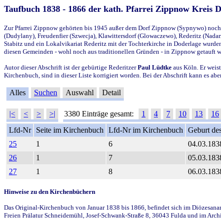
Taufbuch 1838 - 1866 der kath. Pfarrei Zippnow Kreis 
Zur Pfarrei Zippnow gehörten bis 1945 außer dem Dorf Zippnow (Sypnywo) noch d
(Dudylany), Freudenfier (Szwecja), Klawittersdorf (Glowaczewo), Rederitz (Nadarz
Stabitz und ein Lokalvikariat Rederitz mit der Tochterkirche in Doderlage wurd
diesen Gemeinden - wohl noch aus traditionellen Gründen - in Zippnow getauft 
Autor dieser Abschrift ist der gebürtige Rederitzer
Paul Lüdtke
aus Köln. Er weist
Kirchenbuch, sind in dieser Liste korrigiert worden. Bei der Abschrift kann es 
Alles
Suchen
Auswahl
Detail
|<
<
>
>|
3380 Einträge gesamt:
1
4
7
10
13
16
Lfd-Nr
Seite im Kirchenbuch
Lfd-Nr im Kirchenbuch
Geburt des
25
1
6
04.03.183
26
1
7
05.03.183
27
1
8
06.03.183
Hinweise zu den Kirchenbüchern
Das Original-Kirchenbuch von Januar 1838 bis 1866, befindet sich im Diözesanarch
Freien Prälatur Schneidemühl, Josef-Schwank-Straße 8, 36043 Fulda und im Archi