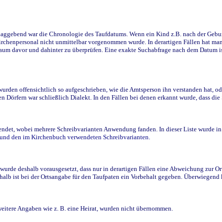
ggebend war die Chronologie des Taufdatums. Wenn ein Kind z.B. nach der Geburt 
rchenpersonal nicht unmittelbar vorgenommen wurde. In derartigen Fällen hat man d
raum davor und dahinter zu überprüfen. Eine exakte Suchabfrage nach dem Datum i
den offensichtlich so aufgeschrieben, wie die Amtsperson ihn verstanden hat, ode
n Dörfern war schließlich Dialekt. In den Fällen bei denen erkannt wurde, dass di
t, wobei mehrere Schreibvarianten Anwendung fanden. In dieser Liste wurde in de
n und den im Kirchenbuch verwendeten Schreibvarianten.
wurde deshalb vorausgesetzt, dass nur in derartigen Fällen eine Abweichung zur O
eshalb ist bei der Ortsangabe für den Taufpaten ein Vorbehalt gegeben. Überwiegen
weitere Angaben wie z. B. eine Heirat, wurden nicht übernommen.