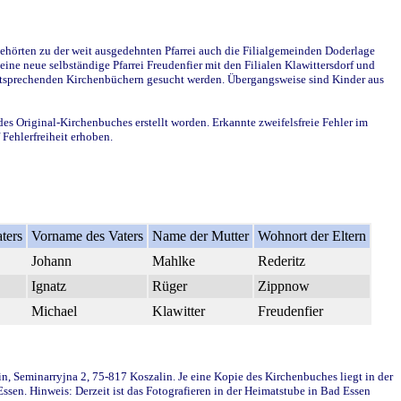
ehörten zu der weit ausgedehnten Pfarrei auch die Filialgemeinden Doderlage
ine neue selbständige Pfarrei Freudenfier mit den Filialen Klawittersdorf und
 entsprechenden Kirchenbüchern gesucht werden. Übergangsweise sind Kinder aus
des Original-Kirchenbuches erstellt worden. Erkannte zweifelsfreie Fehler im
Fehlerfreiheit erhoben.
ters
Vorname des Vaters
Name der Mutter
Wohnort der Eltern
Johann
Mahlke
Rederitz
Ignatz
Rüger
Zippnow
Michael
Klawitter
Freudenfier
in, Seminarryjna 2, 75-817 Koszalin. Je eine Kopie des Kirchenbuches liegt in der
en. Hinweis: Derzeit ist das Fotografieren in der Heimatstube in Bad Essen