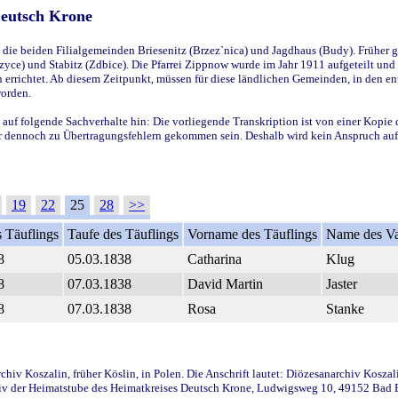
Deutsch Krone
ie beiden Filialgemeinden Briesenitz (Brzez`nica) und Jagdhaus (Budy). Früher g
yce) und Stabitz (Zdbice). Die Pfarrei Zippnow wurde im Jahr 1911 aufgeteilt und e
en errichtet. Ab diesem Zeitpunkt, müssen für diese ländlichen Gemeinden, in den
worden.
 auf folgende Sachverhalte hin: Die vorliegende Transkription ist von einer Kopie 
aber dennoch zu Übertragungsfehlern gekommen sein. Deshalb wird kein Anspruch auf 
19
22
25
28
>>
 Täuflings
Taufe des Täuflings
Vorname des Täuflings
Name des Va
8
05.03.1838
Catharina
Klug
8
07.03.1838
David Martin
Jaster
8
07.03.1838
Rosa
Stanke
iv Koszalin, früher Köslin, in Polen. Die Anschrift lautet: Diözesanarchiv Koszal
v der Heimatstube des Heimatkreises Deutsch Krone, Ludwigsweg 10, 49152 Bad Ess