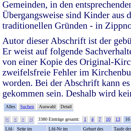
Gemeinden, in den entsprechende
Übergangsweise sind Kinder aus 
traditionellen Gründen - in Zippn
Autor dieser Abschrift ist der geb
Er weist auf folgende Sachverhalte
von einer Kopie des Original-Kirc
zweifelsfreie Fehler im Kirchenbuc
worden. Bei der Abschrift kann e
gekommen sein. Deshalb wird kein
Alles
Suchen
Auswahl
Detail
|<
<
>
>|
3380 Einträge gesamt:
1
4
7
10
13
16
Lfd-
Seite im
Lfd-Nr im
Geburt des
Taufe de