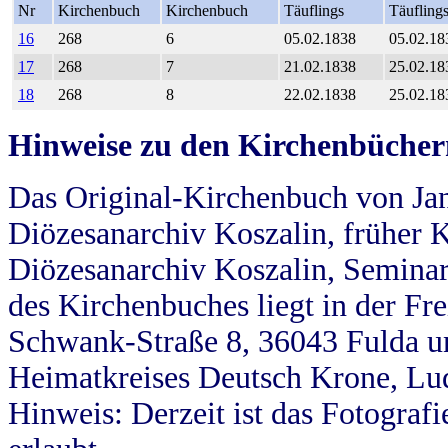
Nr
Kirchenbuch
Kirchenbuch
Täuflings
Täufling
16
268
6
05.02.1838
05.02.18
17
268
7
21.02.1838
25.02.18
18
268
8
22.02.1838
25.02.18
Hinweise zu den Kirchenbücher
Das Original-Kirchenbuch von Jan
Diözesanarchiv Koszalin, früher Kö
Diözesanarchiv Koszalin, Seminar
des Kirchenbuches liegt in der Fr
Schwank-Straße 8, 36043 Fulda u
Heimatkreises Deutsch Krone, Lu
Hinweis: Derzeit ist das Fotograf