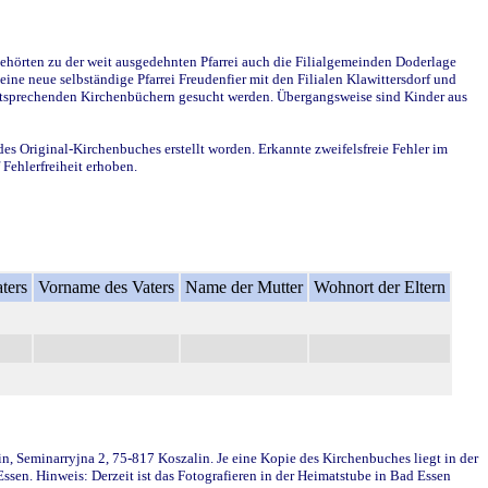
ehörten zu der weit ausgedehnten Pfarrei auch die Filialgemeinden Doderlage
ine neue selbständige Pfarrei Freudenfier mit den Filialen Klawittersdorf und
 entsprechenden Kirchenbüchern gesucht werden. Übergangsweise sind Kinder aus
des Original-Kirchenbuches erstellt worden. Erkannte zweifelsfreie Fehler im
Fehlerfreiheit erhoben.
ters
Vorname des Vaters
Name der Mutter
Wohnort der Eltern
in, Seminarryjna 2, 75-817 Koszalin. Je eine Kopie des Kirchenbuches liegt in der
en. Hinweis: Derzeit ist das Fotografieren in der Heimatstube in Bad Essen