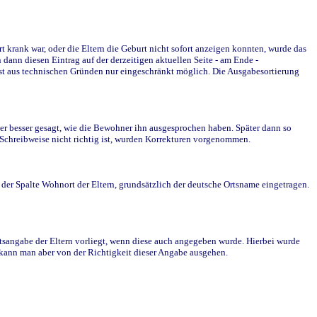
krank war, oder die Eltern die Geburt nicht sofort anzeigen konnten, wurde das
ann diesen Eintrag auf der derzeitigen aktuellen Seite - am Ende -
st aus technischen Gründen nur eingeschränkt möglich. Die Ausgabesortierung
r besser gesagt, wie die Bewohner ihn ausgesprochen haben. Später dann so
e Schreibweise nicht richtig ist, wurden Korrekturen vorgenommen.
r Spalte Wohnort der Eltern, grundsätzlich der deutsche Ortsname eingetragen.
rtsangabe der Eltern vorliegt, wenn diese auch angegeben wurde. Hierbei wurde
d kann man aber von der Richtigkeit dieser Angabe ausgehen.