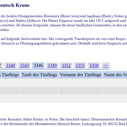
Deutsch Krone
ie beiden Filialgemeinden Briesenitz (Brzez`nica) und Jagdhaus (Budy). Früher g
yce) und Stabitz (Zdbice). Die Pfarrei Zippnow wurde im Jahr 1911 aufgeteilt und e
en errichtet. Ab diesem Zeitpunkt, müssen für diese ländlichen Gemeinden, in den
worden.
 auf folgende Sachverhalte hin: Die vorliegende Transkription ist von einer Kopie 
aber dennoch zu Übertragungsfehlern gekommen sein. Deshalb wird kein Anspruch auf 
7
3340
3343
3346
3349
3352
3355
3358
>>
 Täuflings
Taufe des Täuflings
Vorname des Täuflings
Name des Va
iv Koszalin, früher Köslin, in Polen. Die Anschrift lautet: Diözesanarchiv Koszal
v der Heimatstube des Heimatkreises Deutsch Krone, Ludwigsweg 10, 49152 Bad Ess