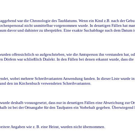
ggebend war die Chronologie des Taufdatums. Wenn ein Kind z.B. nach der Geburt 
rchenpersonal nicht unmittelbar vorgenommen wurde. In derartigen Fällen hat man d
raum davor und dahinter zu überprüfen. Eine exakte Suchabfrage nach dem Datum i
den offensichtlich so aufgeschrieben, wie die Amtsperson ihn verstanden hat, ode
n Dörfern war schließlich Dialekt. In den Fällen bei denen erkannt wurde, dass di
t, wobei mehrere Schreibvarianten Anwendung fanden. In dieser Liste wurde in de
n und den im Kirchenbuch verwendeten Schreibvarianten.
wurde deshalb vorausgesetzt, dass nur in derartigen Fällen eine Abweichung zur O
eshalb ist bei der Ortsangabe für den Taufpaten ein Vorbehalt gegeben. Überwiegen
weitere Angaben wie z. B. eine Heirat, wurden nicht übernommen.