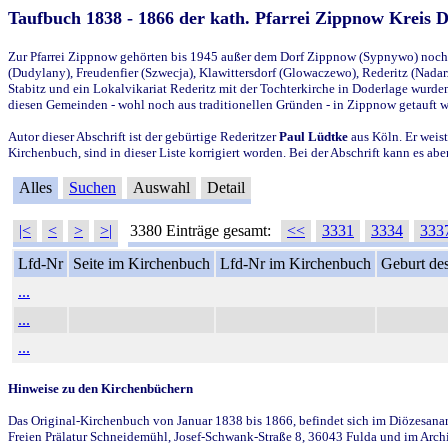
Taufbuch 1838 - 1866 der kath. Pfarrei Zippnow Kreis 
Zur Pfarrei Zippnow gehörten bis 1945 außer dem Dorf Zippnow (Sypnywo) noch d
(Dudylany), Freudenfier (Szwecja), Klawittersdorf (Glowaczewo), Rederitz (Nadarz
Stabitz und ein Lokalvikariat Rederitz mit der Tochterkirche in Doderlage wurd
diesen Gemeinden - wohl noch aus traditionellen Gründen - in Zippnow getauft 
Autor dieser Abschrift ist der gebürtige Rederitzer
Paul Lüdtke
aus Köln. Er weist
Kirchenbuch, sind in dieser Liste korrigiert worden. Bei der Abschrift kann es 
Alles
Suchen
Auswahl
Detail
|<
<
>
>|
3380 Einträge gesamt:
<<
3331
3334
333
Lfd-Nr
Seite im Kirchenbuch
Lfd-Nr im Kirchenbuch
Geburt des
...
...
...
Hinweise zu den Kirchenbüchern
Das Original-Kirchenbuch von Januar 1838 bis 1866, befindet sich im Diözesanarch
Freien Prälatur Schneidemühl, Josef-Schwank-Straße 8, 36043 Fulda und im Archi