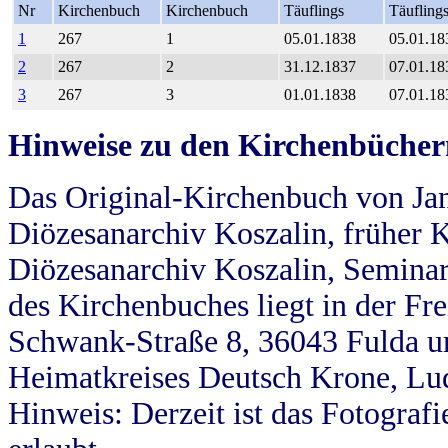
Nr
Kirchenbuch
Kirchenbuch
Täuflings
Täufling
1
267
1
05.01.1838
05.01.18
2
267
2
31.12.1837
07.01.18
3
267
3
01.01.1838
07.01.18
Hinweise zu den Kirchenbücher
Das Original-Kirchenbuch von Jan
Diözesanarchiv Koszalin, früher Kö
Diözesanarchiv Koszalin, Seminar
des Kirchenbuches liegt in der Fr
Schwank-Straße 8, 36043 Fulda u
Heimatkreises Deutsch Krone, Lu
Hinweis: Derzeit ist das Fotograf