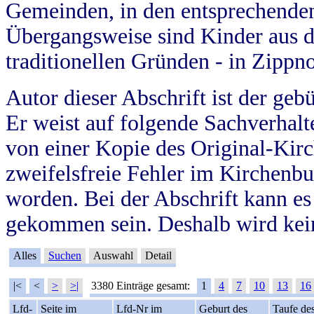
Gemeinden, in den entsprechende
Übergangsweise sind Kinder aus 
traditionellen Gründen - in Zippn
Autor dieser Abschrift ist der geb
Er weist auf folgende Sachverhalte
von einer Kopie des Original-Kirc
zweifelsfreie Fehler im Kirchenbuc
worden. Bei der Abschrift kann e
gekommen sein. Deshalb wird kein
Alles
Suchen
Auswahl
Detail
|<
<
>
>|
3380 Einträge gesamt:
1
4
7
10
13
16
Lfd-
Seite im
Lfd-Nr im
Geburt des
Taufe de