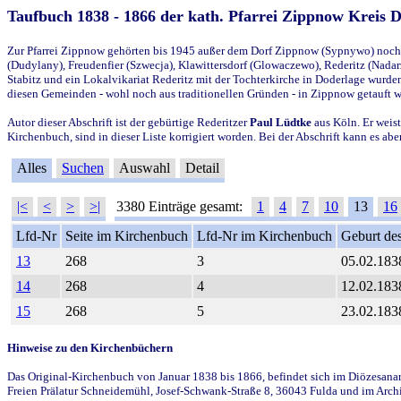
Taufbuch 1838 - 1866 der kath. Pfarrei Zippnow Kreis 
Zur Pfarrei Zippnow gehörten bis 1945 außer dem Dorf Zippnow (Sypnywo) noch d
(Dudylany), Freudenfier (Szwecja), Klawittersdorf (Glowaczewo), Rederitz (Nadarz
Stabitz und ein Lokalvikariat Rederitz mit der Tochterkirche in Doderlage wurd
diesen Gemeinden - wohl noch aus traditionellen Gründen - in Zippnow getauft 
Autor dieser Abschrift ist der gebürtige Rederitzer
Paul Lüdtke
aus Köln. Er weist
Kirchenbuch, sind in dieser Liste korrigiert worden. Bei der Abschrift kann es 
Alles
Suchen
Auswahl
Detail
|<
<
>
>|
3380 Einträge gesamt:
1
4
7
10
13
16
Lfd-Nr
Seite im Kirchenbuch
Lfd-Nr im Kirchenbuch
Geburt des
13
268
3
05.02.183
14
268
4
12.02.183
15
268
5
23.02.183
Hinweise zu den Kirchenbüchern
Das Original-Kirchenbuch von Januar 1838 bis 1866, befindet sich im Diözesanarch
Freien Prälatur Schneidemühl, Josef-Schwank-Straße 8, 36043 Fulda und im Archi