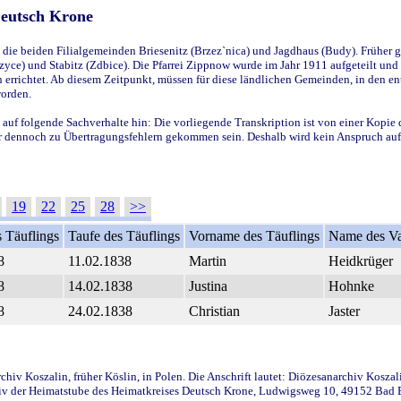
Deutsch Krone
ie beiden Filialgemeinden Briesenitz (Brzez`nica) und Jagdhaus (Budy). Früher g
yce) und Stabitz (Zdbice). Die Pfarrei Zippnow wurde im Jahr 1911 aufgeteilt und e
en errichtet. Ab diesem Zeitpunkt, müssen für diese ländlichen Gemeinden, in den
worden.
 auf folgende Sachverhalte hin: Die vorliegende Transkription ist von einer Kopie 
aber dennoch zu Übertragungsfehlern gekommen sein. Deshalb wird kein Anspruch auf 
19
22
25
28
>>
 Täuflings
Taufe des Täuflings
Vorname des Täuflings
Name des Va
8
11.02.1838
Martin
Heidkrüger
8
14.02.1838
Justina
Hohnke
8
24.02.1838
Christian
Jaster
iv Koszalin, früher Köslin, in Polen. Die Anschrift lautet: Diözesanarchiv Koszal
v der Heimatstube des Heimatkreises Deutsch Krone, Ludwigsweg 10, 49152 Bad Ess