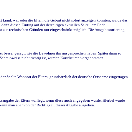
krank war, oder die Eltern die Geburt nicht sofort anzeigen konnten, wurde das
ann diesen Eintrag auf der derzeitigen aktuellen Seite - am Ende -
st aus technischen Gründen nur eingeschränkt möglich. Die Ausgabesortierung
r besser gesagt, wie die Bewohner ihn ausgesprochen haben. Später dann so
e Schreibweise nicht richtig ist, wurden Korrekturen vorgenommen.
r Spalte Wohnort der Eltern, grundsätzlich der deutsche Ortsname eingetragen.
rtsangabe der Eltern vorliegt, wenn diese auch angegeben wurde. Hierbei wurde
d kann man aber von der Richtigkeit dieser Angabe ausgehen.