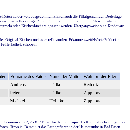
ehörten zu der weit ausgedehnten Pfarrei auch die Filialgemeinden Doderlage
ine neue selbständige Pfarrei Freudenfier mit den Filialen Klawittersdorf und
 entsprechenden Kirchenbüchern gesucht werden. Übergangsweise sind Kinder aus
des Original-Kirchenbuches erstellt worden. Erkannte zweifelsfreie Fehler im
Fehlerfreiheit erhoben.
ters
Vorname des Vaters
Name der Mutter
Wohnort der Eltern
Andreas
Lüdke
Rederitz
Peter
Lüdke
Zippnow
Michael
Hohnke
Zippnow
in, Seminarryjna 2, 75-817 Koszalin. Je eine Kopie des Kirchenbuches liegt in der
en. Hinweis: Derzeit ist das Fotografieren in der Heimatstube in Bad Essen