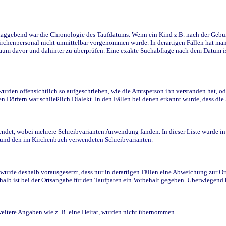
ggebend war die Chronologie des Taufdatums. Wenn ein Kind z.B. nach der Geburt 
rchenpersonal nicht unmittelbar vorgenommen wurde. In derartigen Fällen hat man d
raum davor und dahinter zu überprüfen. Eine exakte Suchabfrage nach dem Datum i
den offensichtlich so aufgeschrieben, wie die Amtsperson ihn verstanden hat, ode
n Dörfern war schließlich Dialekt. In den Fällen bei denen erkannt wurde, dass di
t, wobei mehrere Schreibvarianten Anwendung fanden. In dieser Liste wurde in de
n und den im Kirchenbuch verwendeten Schreibvarianten.
wurde deshalb vorausgesetzt, dass nur in derartigen Fällen eine Abweichung zur O
eshalb ist bei der Ortsangabe für den Taufpaten ein Vorbehalt gegeben. Überwiegen
weitere Angaben wie z. B. eine Heirat, wurden nicht übernommen.