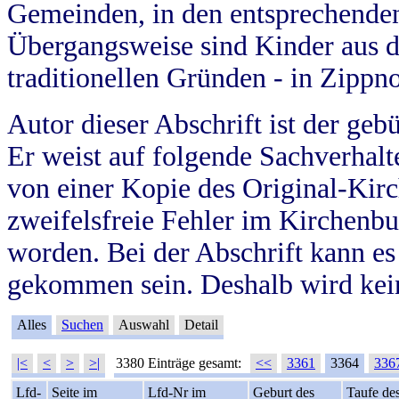
Gemeinden, in den entsprechende
Übergangsweise sind Kinder aus 
traditionellen Gründen - in Zippn
Autor dieser Abschrift ist der geb
Er weist auf folgende Sachverhalte
von einer Kopie des Original-Kirc
zweifelsfreie Fehler im Kirchenbuc
worden. Bei der Abschrift kann e
gekommen sein. Deshalb wird kein
Alles
Suchen
Auswahl
Detail
|<
<
>
>|
3380 Einträge gesamt:
<<
3361
3364
336
Lfd-
Seite im
Lfd-Nr im
Geburt des
Taufe de