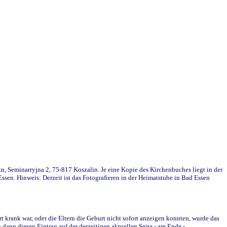
in, Seminarryjna 2, 75-817 Koszalin. Je eine Kopie des Kirchenbuches liegt in der
en. Hinweis: Derzeit ist das Fotografieren in der Heimatstube in Bad Essen
krank war, oder die Eltern die Geburt nicht sofort anzeigen konnten, wurde das
ann diesen Eintrag auf der derzeitigen aktuellen Seite - am Ende -