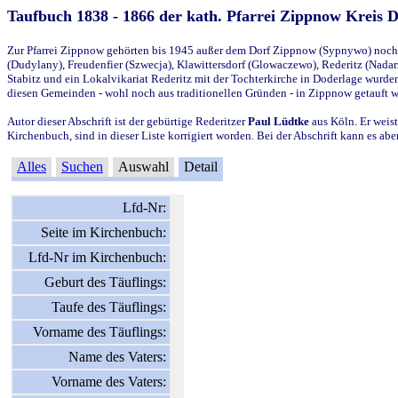
Taufbuch 1838 - 1866 der kath. Pfarrei Zippnow Kreis 
Zur Pfarrei Zippnow gehörten bis 1945 außer dem Dorf Zippnow (Sypnywo) noch d
(Dudylany), Freudenfier (Szwecja), Klawittersdorf (Glowaczewo), Rederitz (Nadarz
Stabitz und ein Lokalvikariat Rederitz mit der Tochterkirche in Doderlage wurd
diesen Gemeinden - wohl noch aus traditionellen Gründen - in Zippnow getauft 
Autor dieser Abschrift ist der gebürtige Rederitzer
Paul Lüdtke
aus Köln. Er weist
Kirchenbuch, sind in dieser Liste korrigiert worden. Bei der Abschrift kann es 
Alles
Suchen
Auswahl
Detail
Lfd-Nr:
Seite im Kirchenbuch:
Lfd-Nr im Kirchenbuch:
Geburt des Täuflings:
Taufe des Täuflings:
Vorname des Täuflings:
Name des Vaters:
Vorname des Vaters: