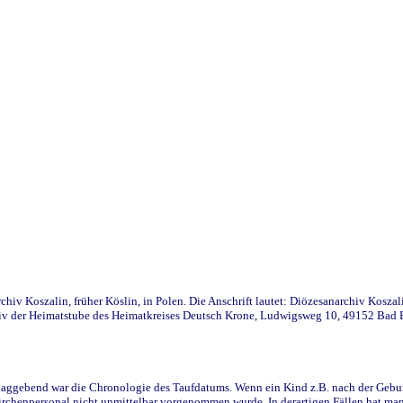
iv Koszalin, früher Köslin, in Polen. Die Anschrift lautet: Diözesanarchiv Koszal
v der Heimatstube des Heimatkreises Deutsch Krone, Ludwigsweg 10, 49152 Bad Ess
ggebend war die Chronologie des Taufdatums. Wenn ein Kind z.B. nach der Geburt 
rchenpersonal nicht unmittelbar vorgenommen wurde. In derartigen Fällen hat man d