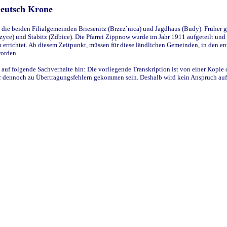
Deutsch Krone
ie beiden Filialgemeinden Briesenitz (Brzez`nica) und Jagdhaus (Budy). Früher g
yce) und Stabitz (Zdbice). Die Pfarrei Zippnow wurde im Jahr 1911 aufgeteilt und e
en errichtet. Ab diesem Zeitpunkt, müssen für diese ländlichen Gemeinden, in den
worden.
 auf folgende Sachverhalte hin: Die vorliegende Transkription ist von einer Kopie 
aber dennoch zu Übertragungsfehlern gekommen sein. Deshalb wird kein Anspruch auf 