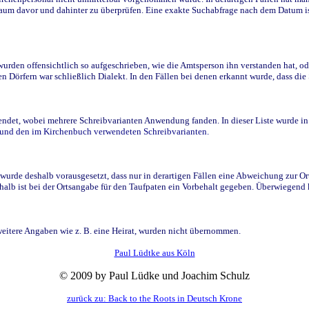
raum davor und dahinter zu überprüfen. Eine exakte Suchabfrage nach dem Datum i
den offensichtlich so aufgeschrieben, wie die Amtsperson ihn verstanden hat, ode
n Dörfern war schließlich Dialekt. In den Fällen bei denen erkannt wurde, dass di
t, wobei mehrere Schreibvarianten Anwendung fanden. In dieser Liste wurde in de
n und den im Kirchenbuch verwendeten Schreibvarianten.
wurde deshalb vorausgesetzt, dass nur in derartigen Fällen eine Abweichung zur O
eshalb ist bei der Ortsangabe für den Taufpaten ein Vorbehalt gegeben. Überwiegen
weitere Angaben wie z. B. eine Heirat, wurden nicht übernommen.
Paul Lüdtke aus Köln
© 2009 by Paul Lüdke und Joachim Schulz
zurück zu: Back to the Roots in Deutsch Krone