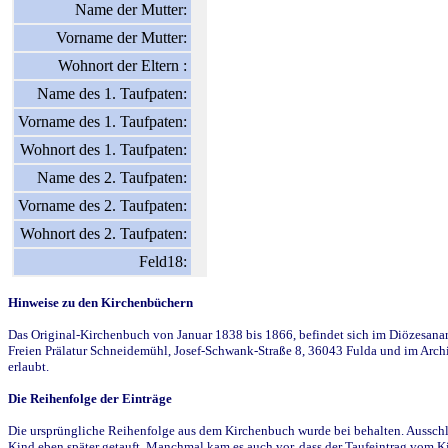
Name der Mutter:
Vorname der Mutter:
Wohnort der Eltern :
Name des 1. Taufpaten:
Vorname des 1. Taufpaten:
Wohnort des 1. Taufpaten:
Name des 2. Taufpaten:
Vorname des 2. Taufpaten:
Wohnort des 2. Taufpaten:
Feld18:
Hinweise zu den Kirchenbüchern
Das Original-Kirchenbuch von Januar 1838 bis 1866, befindet sich im Diözesanarch
Freien Prälatur Schneidemühl, Josef-Schwank-Straße 8, 36043 Fulda und im Archi
erlaubt.
Die Reihenfolge der Einträge
Die ursprüngliche Reihenfolge aus dem Kirchenbuch wurde bei behalten. Ausschla
Kind eben später getauft. Manchmal kam es auch vor, dass der Taufeintrag vom Ki