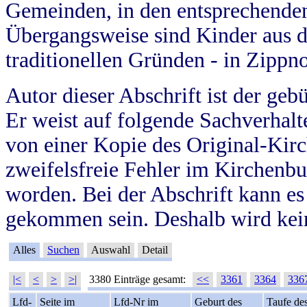
Gemeinden, in den entsprechende
Übergangsweise sind Kinder aus 
traditionellen Gründen - in Zippn
Autor dieser Abschrift ist der geb
Er weist auf folgende Sachverhalte
von einer Kopie des Original-Kirc
zweifelsfreie Fehler im Kirchenbuc
worden. Bei der Abschrift kann e
gekommen sein. Deshalb wird kein
Alles
Suchen
Auswahl
Detail
|<
<
>
>|
3380 Einträge gesamt:
<<
3361
3364
336
Lfd-
Seite im
Lfd-Nr im
Geburt des
Taufe de