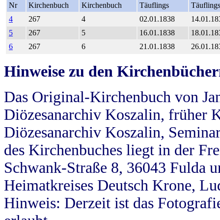
Nr
Kirchenbuch
Kirchenbuch
Täuflings
Täufling
4
267
4
02.01.1838
14.01.18
5
267
5
16.01.1838
18.01.18
6
267
6
21.01.1838
26.01.18
Hinweise zu den Kirchenbücher
Das Original-Kirchenbuch von Jan
Diözesanarchiv Koszalin, früher Kö
Diözesanarchiv Koszalin, Seminar
des Kirchenbuches liegt in der Fr
Schwank-Straße 8, 36043 Fulda u
Heimatkreises Deutsch Krone, Lu
Hinweis: Derzeit ist das Fotograf