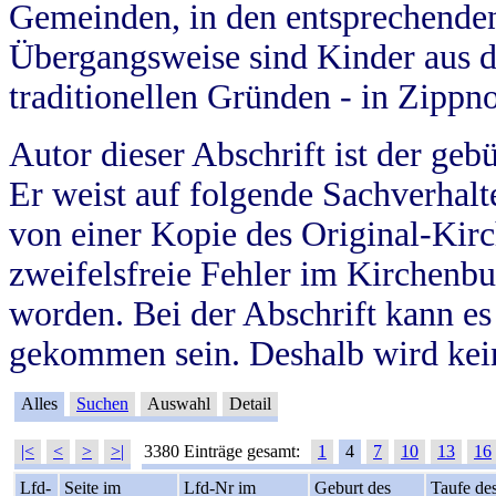
Gemeinden, in den entsprechende
Übergangsweise sind Kinder aus 
traditionellen Gründen - in Zippn
Autor dieser Abschrift ist der geb
Er weist auf folgende Sachverhalte
von einer Kopie des Original-Kirc
zweifelsfreie Fehler im Kirchenbuc
worden. Bei der Abschrift kann e
gekommen sein. Deshalb wird kein
Alles
Suchen
Auswahl
Detail
|<
<
>
>|
3380 Einträge gesamt:
1
4
7
10
13
16
Lfd-
Seite im
Lfd-Nr im
Geburt des
Taufe de