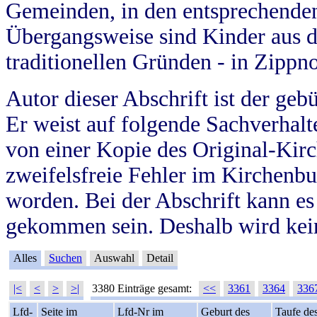
Gemeinden, in den entsprechende
Übergangsweise sind Kinder aus 
traditionellen Gründen - in Zippn
Autor dieser Abschrift ist der geb
Er weist auf folgende Sachverhalte
von einer Kopie des Original-Kirc
zweifelsfreie Fehler im Kirchenbuc
worden. Bei der Abschrift kann e
gekommen sein. Deshalb wird kein
Alles
Suchen
Auswahl
Detail
|<
<
>
>|
3380 Einträge gesamt:
<<
3361
3364
336
Lfd-
Seite im
Lfd-Nr im
Geburt des
Taufe de