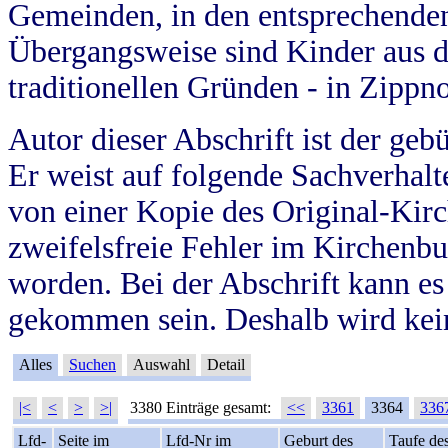
Gemeinden, in den entsprechende
Übergangsweise sind Kinder aus 
traditionellen Gründen - in Zippn
Autor dieser Abschrift ist der geb
Er weist auf folgende Sachverhalte
von einer Kopie des Original-Kirc
zweifelsfreie Fehler im Kirchenbuc
worden. Bei der Abschrift kann e
gekommen sein. Deshalb wird kein
Alles
Suchen
Auswahl
Detail
|<
<
>
>|
3380 Einträge gesamt:
<<
3361
3364
336
Lfd-
Seite im
Lfd-Nr im
Geburt des
Taufe de