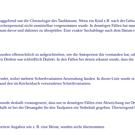
ggebend war die Chronologie des Taufdatums. Wenn ein Kind z.B. nach der Geburt 
rchenpersonal nicht unmittelbar vorgenommen wurde. In derartigen Fällen hat man d
raum davor und dahinter zu überprüfen. Eine exakte Suchabfrage nach dem Datum i
den offensichtlich so aufgeschrieben, wie die Amtsperson ihn verstanden hat, ode
n Dörfern war schließlich Dialekt. In den Fällen bei denen erkannt wurde, dass di
t, wobei mehrere Schreibvarianten Anwendung fanden. In dieser Liste wurde in de
n und den im Kirchenbuch verwendeten Schreibvarianten.
wurde deshalb vorausgesetzt, dass nur in derartigen Fällen eine Abweichung zur O
eshalb ist bei der Ortsangabe für den Taufpaten ein Vorbehalt gegeben. Überwiegen
weitere Angaben wie z. B. eine Heirat, wurden nicht übernommen.