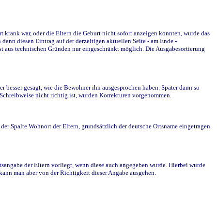
krank war, oder die Eltern die Geburt nicht sofort anzeigen konnten, wurde das
ann diesen Eintrag auf der derzeitigen aktuellen Seite - am Ende -
st aus technischen Gründen nur eingeschränkt möglich. Die Ausgabesortierung
r besser gesagt, wie die Bewohner ihn ausgesprochen haben. Später dann so
e Schreibweise nicht richtig ist, wurden Korrekturen vorgenommen.
r Spalte Wohnort der Eltern, grundsätzlich der deutsche Ortsname eingetragen.
rtsangabe der Eltern vorliegt, wenn diese auch angegeben wurde. Hierbei wurde
d kann man aber von der Richtigkeit dieser Angabe ausgehen.