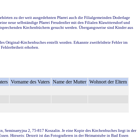
ehörten zu der weit ausgedehnten Pfarrei auch die Filialgemeinden Doderlage
ine neue selbständige Pfarrei Freudenfier mit den Filialen Klawittersdorf und
 entsprechenden Kirchenbüchern gesucht werden. Übergangsweise sind Kinder aus
des Original-Kirchenbuches erstellt worden. Erkannte zweifelsfreie Fehler im
Fehlerfreiheit erhoben.
ters
Vorname des Vaters
Name der Mutter
Wohnort der Eltern
in, Seminarryjna 2, 75-817 Koszalin. Je eine Kopie des Kirchenbuches liegt in der
en. Hinweis: Derzeit ist das Fotografieren in der Heimatstube in Bad Essen