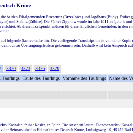
Deutsch Krone
ie beiden Filialgemeinden Briesenitz (Brzez`nica) und Jagdhaus (Budy). Früher g
yce) und Stabitz (Zdbice). Die Pfarrei Zippnow wurde im Jahr 1911 aufgeteilt und e
en errichtet. Ab diesem Zeitpunkt, müssen für diese ländlichen Gemeinden, in den
worden.
 auf folgende Sachverhalte hin: Die vorliegende Transkription ist von einer Kopie 
aber dennoch zu Übertragungsfehlern gekommen sein. Deshalb wird kein Anspruch auf 
7
3370
3373
3376
3379
 Täuflings
Taufe des Täuflings
Vorname des Täuflings
Name des Va
iv Koszalin, früher Köslin, in Polen. Die Anschrift lautet: Diözesanarchiv Koszal
v der Heimatstube des Heimatkreises Deutsch Krone, Ludwigsweg 10, 49152 Bad Ess