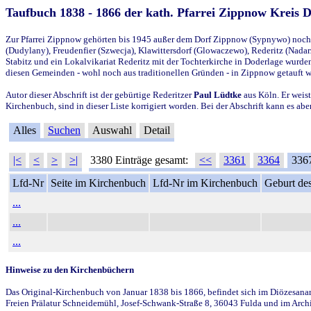
Taufbuch 1838 - 1866 der kath. Pfarrei Zippnow Kreis 
Zur Pfarrei Zippnow gehörten bis 1945 außer dem Dorf Zippnow (Sypnywo) noch d
(Dudylany), Freudenfier (Szwecja), Klawittersdorf (Glowaczewo), Rederitz (Nadarz
Stabitz und ein Lokalvikariat Rederitz mit der Tochterkirche in Doderlage wurd
diesen Gemeinden - wohl noch aus traditionellen Gründen - in Zippnow getauft 
Autor dieser Abschrift ist der gebürtige Rederitzer
Paul Lüdtke
aus Köln. Er weist
Kirchenbuch, sind in dieser Liste korrigiert worden. Bei der Abschrift kann es 
Alles
Suchen
Auswahl
Detail
|<
<
>
>|
3380 Einträge gesamt:
<<
3361
3364
336
Lfd-Nr
Seite im Kirchenbuch
Lfd-Nr im Kirchenbuch
Geburt des
...
...
...
Hinweise zu den Kirchenbüchern
Das Original-Kirchenbuch von Januar 1838 bis 1866, befindet sich im Diözesanarch
Freien Prälatur Schneidemühl, Josef-Schwank-Straße 8, 36043 Fulda und im Archi