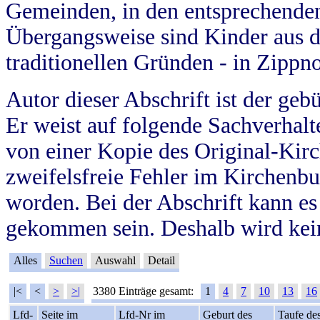
Gemeinden, in den entsprechende
Übergangsweise sind Kinder aus 
traditionellen Gründen - in Zippn
Autor dieser Abschrift ist der geb
Er weist auf folgende Sachverhalte
von einer Kopie des Original-Kirc
zweifelsfreie Fehler im Kirchenbuc
worden. Bei der Abschrift kann e
gekommen sein. Deshalb wird kein
Alles
Suchen
Auswahl
Detail
|<
<
>
>|
3380 Einträge gesamt:
1
4
7
10
13
16
Lfd-
Seite im
Lfd-Nr im
Geburt des
Taufe de