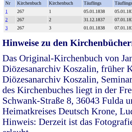
Nr
Kirchenbuch
Kirchenbuch
Täuflings
Täufling
1
267
1
05.01.1838
05.01.18
2
267
2
31.12.1837
07.01.18
3
267
3
01.01.1838
07.01.18
Hinweise zu den Kirchenbücher
Das Original-Kirchenbuch von Jan
Diözesanarchiv Koszalin, früher Kö
Diözesanarchiv Koszalin, Seminar
des Kirchenbuches liegt in der Fr
Schwank-Straße 8, 36043 Fulda u
Heimatkreises Deutsch Krone, Lu
Hinweis: Derzeit ist das Fotograf