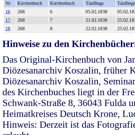
Nr
Kirchenbuch
Kirchenbuch
Täuflings
Täufling
16
268
6
05.02.1838
05.02.18
17
268
7
21.02.1838
25.02.18
18
268
8
22.02.1838
25.02.18
Hinweise zu den Kirchenbücher
Das Original-Kirchenbuch von Jan
Diözesanarchiv Koszalin, früher Kö
Diözesanarchiv Koszalin, Seminar
des Kirchenbuches liegt in der Fr
Schwank-Straße 8, 36043 Fulda u
Heimatkreises Deutsch Krone, Lu
Hinweis: Derzeit ist das Fotograf