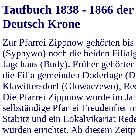
Taufbuch 1838 - 1866 der
Deutsch Krone
Zur Pfarrei Zippnow gehörten bi
(Sypnywo) noch die beiden Filial
Jagdhaus (Budy). Früher gehörten 
die Filialgemeinden Doderlage (D
Klawittersdorf (Glowaczewo), Red
Die Pfarrei Zippnow wurde im Jah
selbständige Pfarrei Freudenfier m
Stabitz und ein Lokalvikariat Red
wurden errichtet. Ab diesem Zeitp