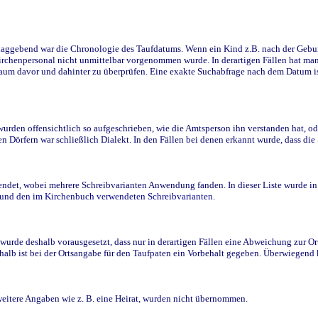
ggebend war die Chronologie des Taufdatums. Wenn ein Kind z.B. nach der Geburt 
rchenpersonal nicht unmittelbar vorgenommen wurde. In derartigen Fällen hat man d
raum davor und dahinter zu überprüfen. Eine exakte Suchabfrage nach dem Datum i
den offensichtlich so aufgeschrieben, wie die Amtsperson ihn verstanden hat, ode
n Dörfern war schließlich Dialekt. In den Fällen bei denen erkannt wurde, dass di
t, wobei mehrere Schreibvarianten Anwendung fanden. In dieser Liste wurde in de
n und den im Kirchenbuch verwendeten Schreibvarianten.
wurde deshalb vorausgesetzt, dass nur in derartigen Fällen eine Abweichung zur O
eshalb ist bei der Ortsangabe für den Taufpaten ein Vorbehalt gegeben. Überwiegen
weitere Angaben wie z. B. eine Heirat, wurden nicht übernommen.