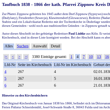
Taufbuch 1838 - 1866 der kath. Pfarrei Zippnow Kreis 
Zur Pfarrei Zippnow gehörten bis 1945 außer dem Dorf Zippnow (Sypnywo) noch d
(Dudylany), Freudenfier (Szwecja), Klawittersdorf (Glowaczewo), Rederitz (Nadarz
Stabitz und ein Lokalvikariat Rederitz mit der Tochterkirche in Doderlage wurd
diesen Gemeinden - wohl noch aus traditionellen Gründen - in Zippnow getauft 
Autor dieser Abschrift ist der gebürtige Rederitzer
Paul Lüdtke
aus Köln. Er weist
Kirchenbuch, sind in dieser Liste korrigiert worden. Bei der Abschrift kann es 
Alles
Suchen
Auswahl
Detail
|<
<
>
>|
3380 Einträge gesamt:
1
4
7
10
13
16
Lfd-Nr
Seite im Kirchenbuch
Lfd-Nr im Kirchenbuch
Geburt des
4
267
4
02.01.183
5
267
5
16.01.183
6
267
6
21.01.183
Hinweise zu den Kirchenbüchern
Das Original-Kirchenbuch von Januar 1838 bis 1866, befindet sich im Diözesanarch
Freien Prälatur Schneidemühl, Josef-Schwank-Straße 8, 36043 Fulda und im Archi