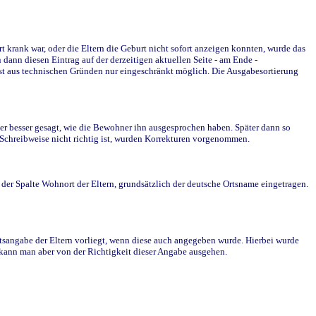
krank war, oder die Eltern die Geburt nicht sofort anzeigen konnten, wurde das
ann diesen Eintrag auf der derzeitigen aktuellen Seite - am Ende -
st aus technischen Gründen nur eingeschränkt möglich. Die Ausgabesortierung
r besser gesagt, wie die Bewohner ihn ausgesprochen haben. Später dann so
e Schreibweise nicht richtig ist, wurden Korrekturen vorgenommen.
r Spalte Wohnort der Eltern, grundsätzlich der deutsche Ortsname eingetragen.
rtsangabe der Eltern vorliegt, wenn diese auch angegeben wurde. Hierbei wurde
d kann man aber von der Richtigkeit dieser Angabe ausgehen.