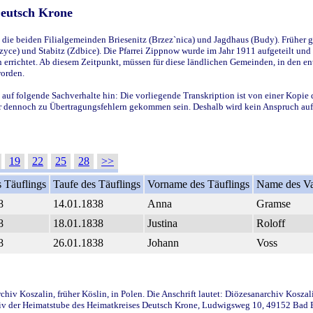
Deutsch Krone
ie beiden Filialgemeinden Briesenitz (Brzez`nica) und Jagdhaus (Budy). Früher g
yce) und Stabitz (Zdbice). Die Pfarrei Zippnow wurde im Jahr 1911 aufgeteilt und e
en errichtet. Ab diesem Zeitpunkt, müssen für diese ländlichen Gemeinden, in den
worden.
 auf folgende Sachverhalte hin: Die vorliegende Transkription ist von einer Kopie 
aber dennoch zu Übertragungsfehlern gekommen sein. Deshalb wird kein Anspruch auf 
19
22
25
28
>>
 Täuflings
Taufe des Täuflings
Vorname des Täuflings
Name des Va
8
14.01.1838
Anna
Gramse
8
18.01.1838
Justina
Roloff
8
26.01.1838
Johann
Voss
iv Koszalin, früher Köslin, in Polen. Die Anschrift lautet: Diözesanarchiv Koszal
v der Heimatstube des Heimatkreises Deutsch Krone, Ludwigsweg 10, 49152 Bad Ess