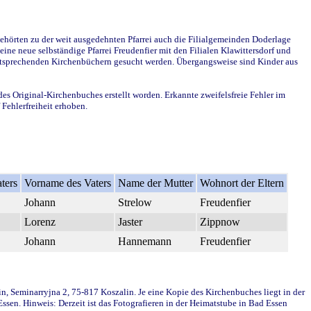
ehörten zu der weit ausgedehnten Pfarrei auch die Filialgemeinden Doderlage
ine neue selbständige Pfarrei Freudenfier mit den Filialen Klawittersdorf und
 entsprechenden Kirchenbüchern gesucht werden. Übergangsweise sind Kinder aus
des Original-Kirchenbuches erstellt worden. Erkannte zweifelsfreie Fehler im
Fehlerfreiheit erhoben.
ters
Vorname des Vaters
Name der Mutter
Wohnort der Eltern
Johann
Strelow
Freudenfier
Lorenz
Jaster
Zippnow
Johann
Hannemann
Freudenfier
in, Seminarryjna 2, 75-817 Koszalin. Je eine Kopie des Kirchenbuches liegt in der
en. Hinweis: Derzeit ist das Fotografieren in der Heimatstube in Bad Essen