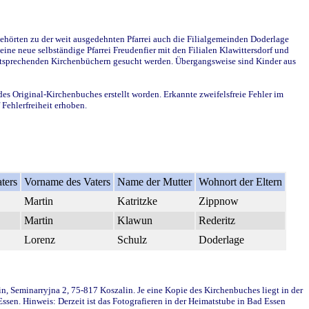
ehörten zu der weit ausgedehnten Pfarrei auch die Filialgemeinden Doderlage
ine neue selbständige Pfarrei Freudenfier mit den Filialen Klawittersdorf und
 entsprechenden Kirchenbüchern gesucht werden. Übergangsweise sind Kinder aus
des Original-Kirchenbuches erstellt worden. Erkannte zweifelsfreie Fehler im
Fehlerfreiheit erhoben.
ters
Vorname des Vaters
Name der Mutter
Wohnort der Eltern
Martin
Katritzke
Zippnow
Martin
Klawun
Rederitz
Lorenz
Schulz
Doderlage
in, Seminarryjna 2, 75-817 Koszalin. Je eine Kopie des Kirchenbuches liegt in der
en. Hinweis: Derzeit ist das Fotografieren in der Heimatstube in Bad Essen