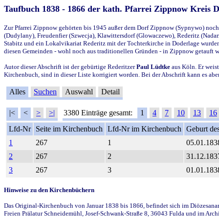
Taufbuch 1838 - 1866 der kath. Pfarrei Zippnow Kreis 
Zur Pfarrei Zippnow gehörten bis 1945 außer dem Dorf Zippnow (Sypnywo) noch d
(Dudylany), Freudenfier (Szwecja), Klawittersdorf (Glowaczewo), Rederitz (Nadarz
Stabitz und ein Lokalvikariat Rederitz mit der Tochterkirche in Doderlage wurd
diesen Gemeinden - wohl noch aus traditionellen Gründen - in Zippnow getauft 
Autor dieser Abschrift ist der gebürtige Rederitzer
Paul Lüdtke
aus Köln. Er weist
Kirchenbuch, sind in dieser Liste korrigiert worden. Bei der Abschrift kann es 
Alles
Suchen
Auswahl
Detail
|<
<
>
>|
3380 Einträge gesamt:
1
4
7
10
13
16
Lfd-Nr
Seite im Kirchenbuch
Lfd-Nr im Kirchenbuch
Geburt des
1
267
1
05.01.183
2
267
2
31.12.183
3
267
3
01.01.183
Hinweise zu den Kirchenbüchern
Das Original-Kirchenbuch von Januar 1838 bis 1866, befindet sich im Diözesanarch
Freien Prälatur Schneidemühl, Josef-Schwank-Straße 8, 36043 Fulda und im Archi