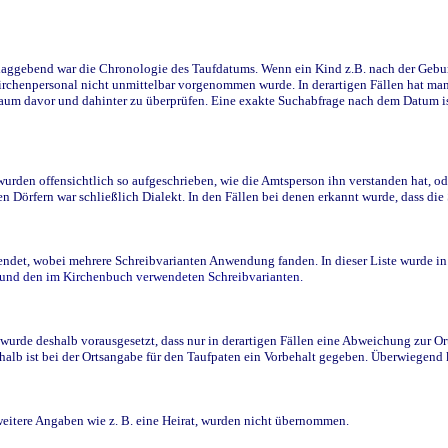
ggebend war die Chronologie des Taufdatums. Wenn ein Kind z.B. nach der Geburt 
rchenpersonal nicht unmittelbar vorgenommen wurde. In derartigen Fällen hat man d
raum davor und dahinter zu überprüfen. Eine exakte Suchabfrage nach dem Datum i
den offensichtlich so aufgeschrieben, wie die Amtsperson ihn verstanden hat, ode
n Dörfern war schließlich Dialekt. In den Fällen bei denen erkannt wurde, dass di
t, wobei mehrere Schreibvarianten Anwendung fanden. In dieser Liste wurde in de
n und den im Kirchenbuch verwendeten Schreibvarianten.
wurde deshalb vorausgesetzt, dass nur in derartigen Fällen eine Abweichung zur O
eshalb ist bei der Ortsangabe für den Taufpaten ein Vorbehalt gegeben. Überwiegen
weitere Angaben wie z. B. eine Heirat, wurden nicht übernommen.