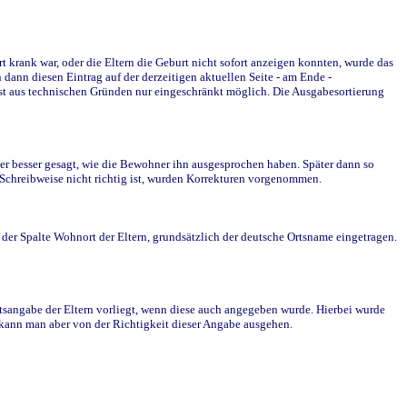
krank war, oder die Eltern die Geburt nicht sofort anzeigen konnten, wurde das
ann diesen Eintrag auf der derzeitigen aktuellen Seite - am Ende -
st aus technischen Gründen nur eingeschränkt möglich. Die Ausgabesortierung
r besser gesagt, wie die Bewohner ihn ausgesprochen haben. Später dann so
e Schreibweise nicht richtig ist, wurden Korrekturen vorgenommen.
r Spalte Wohnort der Eltern, grundsätzlich der deutsche Ortsname eingetragen.
rtsangabe der Eltern vorliegt, wenn diese auch angegeben wurde. Hierbei wurde
d kann man aber von der Richtigkeit dieser Angabe ausgehen.