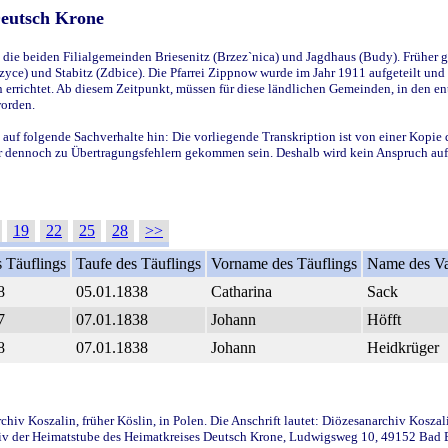
Deutsch Krone
ie beiden Filialgemeinden Briesenitz (Brzez`nica) und Jagdhaus (Budy). Früher g
yce) und Stabitz (Zdbice). Die Pfarrei Zippnow wurde im Jahr 1911 aufgeteilt und e
en errichtet. Ab diesem Zeitpunkt, müssen für diese ländlichen Gemeinden, in den
worden.
 auf folgende Sachverhalte hin: Die vorliegende Transkription ist von einer Kopie 
aber dennoch zu Übertragungsfehlern gekommen sein. Deshalb wird kein Anspruch auf 
19
22
25
28
>>
 Täuflings
Taufe des Täuflings
Vorname des Täuflings
Name des Va
8
05.01.1838
Catharina
Sack
7
07.01.1838
Johann
Höfft
8
07.01.1838
Johann
Heidkrüger
iv Koszalin, früher Köslin, in Polen. Die Anschrift lautet: Diözesanarchiv Koszal
v der Heimatstube des Heimatkreises Deutsch Krone, Ludwigsweg 10, 49152 Bad Ess