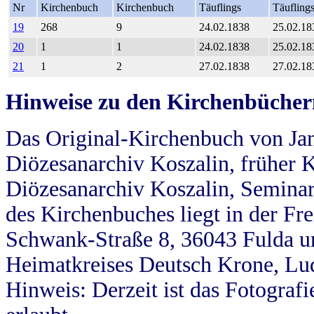
Nr
Kirchenbuch
Kirchenbuch
Täuflings
Täufling
19
268
9
24.02.1838
25.02.18
20
1
1
24.02.1838
25.02.18
21
1
2
27.02.1838
27.02.18
Hinweise zu den Kirchenbücher
Das Original-Kirchenbuch von Jan
Diözesanarchiv Koszalin, früher Kö
Diözesanarchiv Koszalin, Seminar
des Kirchenbuches liegt in der Fr
Schwank-Straße 8, 36043 Fulda u
Heimatkreises Deutsch Krone, Lu
Hinweis: Derzeit ist das Fotograf