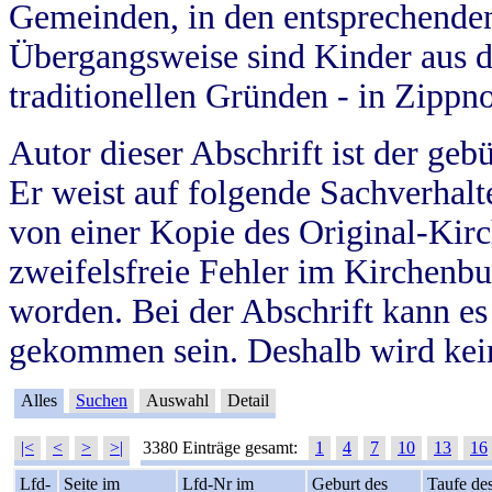
Gemeinden, in den entsprechende
Übergangsweise sind Kinder aus 
traditionellen Gründen - in Zippn
Autor dieser Abschrift ist der geb
Er weist auf folgende Sachverhalte
von einer Kopie des Original-Kirc
zweifelsfreie Fehler im Kirchenbuc
worden. Bei der Abschrift kann e
gekommen sein. Deshalb wird kein
Alles
Suchen
Auswahl
Detail
|<
<
>
>|
3380 Einträge gesamt:
1
4
7
10
13
16
Lfd-
Seite im
Lfd-Nr im
Geburt des
Taufe de