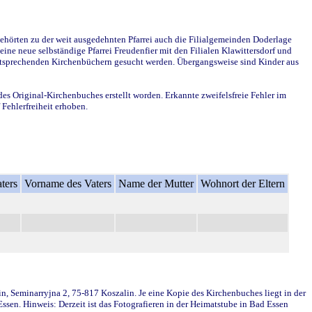
ehörten zu der weit ausgedehnten Pfarrei auch die Filialgemeinden Doderlage
ine neue selbständige Pfarrei Freudenfier mit den Filialen Klawittersdorf und
 entsprechenden Kirchenbüchern gesucht werden. Übergangsweise sind Kinder aus
des Original-Kirchenbuches erstellt worden. Erkannte zweifelsfreie Fehler im
Fehlerfreiheit erhoben.
ters
Vorname des Vaters
Name der Mutter
Wohnort der Eltern
in, Seminarryjna 2, 75-817 Koszalin. Je eine Kopie des Kirchenbuches liegt in der
en. Hinweis: Derzeit ist das Fotografieren in der Heimatstube in Bad Essen