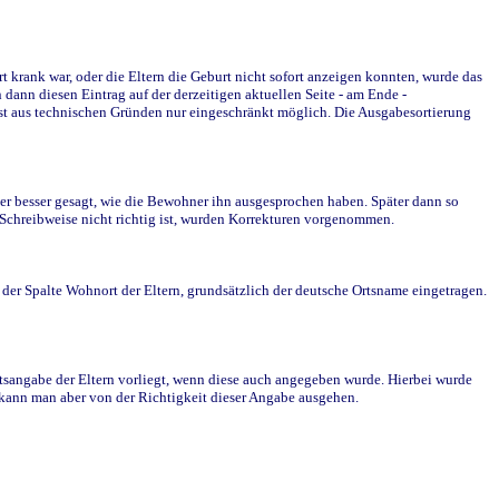
krank war, oder die Eltern die Geburt nicht sofort anzeigen konnten, wurde das
ann diesen Eintrag auf der derzeitigen aktuellen Seite - am Ende -
st aus technischen Gründen nur eingeschränkt möglich. Die Ausgabesortierung
r besser gesagt, wie die Bewohner ihn ausgesprochen haben. Später dann so
e Schreibweise nicht richtig ist, wurden Korrekturen vorgenommen.
r Spalte Wohnort der Eltern, grundsätzlich der deutsche Ortsname eingetragen.
rtsangabe der Eltern vorliegt, wenn diese auch angegeben wurde. Hierbei wurde
d kann man aber von der Richtigkeit dieser Angabe ausgehen.