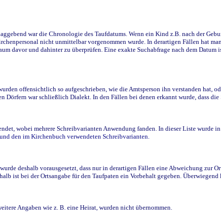
ggebend war die Chronologie des Taufdatums. Wenn ein Kind z.B. nach der Geburt 
rchenpersonal nicht unmittelbar vorgenommen wurde. In derartigen Fällen hat man d
raum davor und dahinter zu überprüfen. Eine exakte Suchabfrage nach dem Datum i
den offensichtlich so aufgeschrieben, wie die Amtsperson ihn verstanden hat, ode
n Dörfern war schließlich Dialekt. In den Fällen bei denen erkannt wurde, dass di
t, wobei mehrere Schreibvarianten Anwendung fanden. In dieser Liste wurde in de
n und den im Kirchenbuch verwendeten Schreibvarianten.
wurde deshalb vorausgesetzt, dass nur in derartigen Fällen eine Abweichung zur O
eshalb ist bei der Ortsangabe für den Taufpaten ein Vorbehalt gegeben. Überwiegen
weitere Angaben wie z. B. eine Heirat, wurden nicht übernommen.