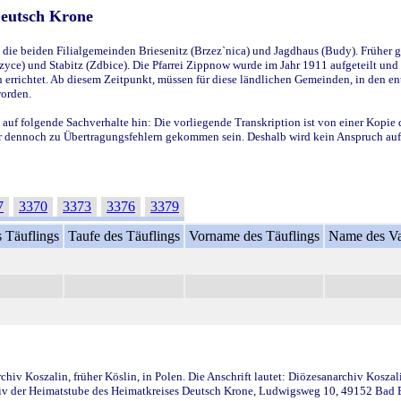
Deutsch Krone
ie beiden Filialgemeinden Briesenitz (Brzez`nica) und Jagdhaus (Budy). Früher g
yce) und Stabitz (Zdbice). Die Pfarrei Zippnow wurde im Jahr 1911 aufgeteilt und e
en errichtet. Ab diesem Zeitpunkt, müssen für diese ländlichen Gemeinden, in den
worden.
 auf folgende Sachverhalte hin: Die vorliegende Transkription ist von einer Kopie 
aber dennoch zu Übertragungsfehlern gekommen sein. Deshalb wird kein Anspruch auf 
7
3370
3373
3376
3379
 Täuflings
Taufe des Täuflings
Vorname des Täuflings
Name des Va
iv Koszalin, früher Köslin, in Polen. Die Anschrift lautet: Diözesanarchiv Koszal
v der Heimatstube des Heimatkreises Deutsch Krone, Ludwigsweg 10, 49152 Bad Ess