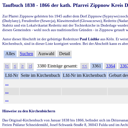
Taufbuch 1838 - 1866 der kath. Pfarrei Zippnow Kreis 
Zur Pfarrei Zippnow gehörten bis 1945 außer dem Dorf Zippnow (Sypnywo) noch d
(Dudylany), Freudenfier (Szwecja), Klawittersdorf (Glowaczewo), Rederitz (Nadarz
Stabitz und ein Lokalvikariat Rederitz mit der Tochterkirche in Doderlage wurd
diesen Gemeinden - wohl noch aus traditionellen Gründen - in Zippnow getauft 
Autor dieser Abschrift ist der gebürtige Rederitzer
Paul Lüdtke
aus Köln. Er weist
Kirchenbuch, sind in dieser Liste korrigiert worden. Bei der Abschrift kann es 
Alles
Suchen
Auswahl
Detail
|<
<
>
>|
3380 Einträge gesamt:
<<
3361
3364
336
Lfd-Nr
Seite im Kirchenbuch
Lfd-Nr im Kirchenbuch
Geburt des
...
...
...
Hinweise zu den Kirchenbüchern
Das Original-Kirchenbuch von Januar 1838 bis 1866, befindet sich im Diözesanarch
Freien Prälatur Schneidemühl, Josef-Schwank-Straße 8, 36043 Fulda und im Archi