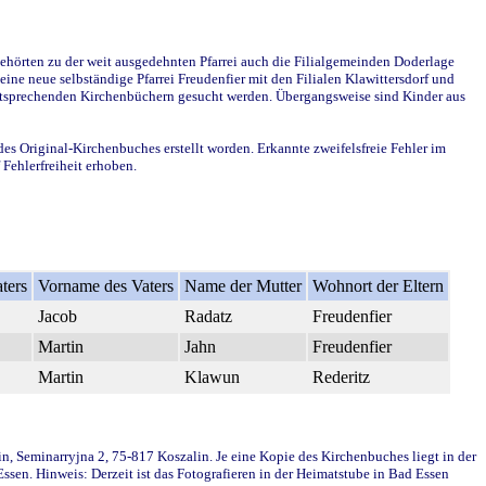
ehörten zu der weit ausgedehnten Pfarrei auch die Filialgemeinden Doderlage
ine neue selbständige Pfarrei Freudenfier mit den Filialen Klawittersdorf und
 entsprechenden Kirchenbüchern gesucht werden. Übergangsweise sind Kinder aus
des Original-Kirchenbuches erstellt worden. Erkannte zweifelsfreie Fehler im
Fehlerfreiheit erhoben.
ters
Vorname des Vaters
Name der Mutter
Wohnort der Eltern
Jacob
Radatz
Freudenfier
Martin
Jahn
Freudenfier
Martin
Klawun
Rederitz
in, Seminarryjna 2, 75-817 Koszalin. Je eine Kopie des Kirchenbuches liegt in der
en. Hinweis: Derzeit ist das Fotografieren in der Heimatstube in Bad Essen