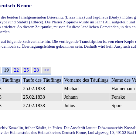
Deutsch Krone
ie beiden Filialgemeinden Briesenitz (Brzez`nica) und Jagdhaus (Budy). Früher g
yce) und Stabitz (Zdbice). Die Pfarrei Zippnow wurde im Jahr 1911 aufgeteilt und e
en errichtet. Ab diesem Zeitpunkt, müssen für diese ländlichen Gemeinden, in den
worden.
 auf folgende Sachverhalte hin: Die vorliegende Transkription ist von einer Kopie 
aber dennoch zu Übertragungsfehlern gekommen sein. Deshalb wird kein Anspruch auf 
19
22
25
28
>>
 Täuflings
Taufe des Täuflings
Vorname des Täuflings
Name des Va
8
25.02.1838
Michael
Hannemann
8
25.02.1838
Johann
Fenske
8
27.02.1838
Julius
Spors
iv Koszalin, früher Köslin, in Polen. Die Anschrift lautet: Diözesanarchiv Koszal
v der Heimatstube des Heimatkreises Deutsch Krone, Ludwigsweg 10, 49152 Bad Ess