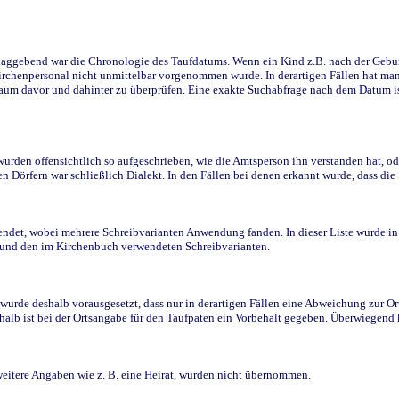
ggebend war die Chronologie des Taufdatums. Wenn ein Kind z.B. nach der Geburt 
rchenpersonal nicht unmittelbar vorgenommen wurde. In derartigen Fällen hat man d
raum davor und dahinter zu überprüfen. Eine exakte Suchabfrage nach dem Datum i
den offensichtlich so aufgeschrieben, wie die Amtsperson ihn verstanden hat, ode
n Dörfern war schließlich Dialekt. In den Fällen bei denen erkannt wurde, dass di
t, wobei mehrere Schreibvarianten Anwendung fanden. In dieser Liste wurde in de
n und den im Kirchenbuch verwendeten Schreibvarianten.
wurde deshalb vorausgesetzt, dass nur in derartigen Fällen eine Abweichung zur O
eshalb ist bei der Ortsangabe für den Taufpaten ein Vorbehalt gegeben. Überwiegen
weitere Angaben wie z. B. eine Heirat, wurden nicht übernommen.