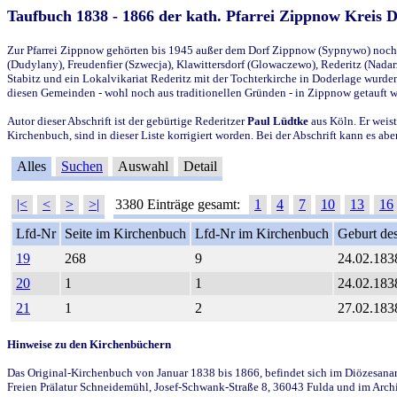
Taufbuch 1838 - 1866 der kath. Pfarrei Zippnow Kreis 
Zur Pfarrei Zippnow gehörten bis 1945 außer dem Dorf Zippnow (Sypnywo) noch d
(Dudylany), Freudenfier (Szwecja), Klawittersdorf (Glowaczewo), Rederitz (Nadarz
Stabitz und ein Lokalvikariat Rederitz mit der Tochterkirche in Doderlage wurd
diesen Gemeinden - wohl noch aus traditionellen Gründen - in Zippnow getauft 
Autor dieser Abschrift ist der gebürtige Rederitzer
Paul Lüdtke
aus Köln. Er weist
Kirchenbuch, sind in dieser Liste korrigiert worden. Bei der Abschrift kann es 
Alles
Suchen
Auswahl
Detail
|<
<
>
>|
3380 Einträge gesamt:
1
4
7
10
13
16
Lfd-Nr
Seite im Kirchenbuch
Lfd-Nr im Kirchenbuch
Geburt des
19
268
9
24.02.183
20
1
1
24.02.183
21
1
2
27.02.183
Hinweise zu den Kirchenbüchern
Das Original-Kirchenbuch von Januar 1838 bis 1866, befindet sich im Diözesanarch
Freien Prälatur Schneidemühl, Josef-Schwank-Straße 8, 36043 Fulda und im Archi