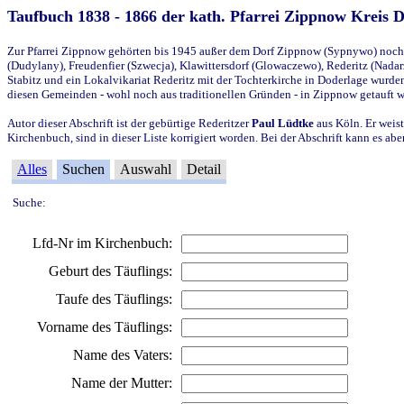
Taufbuch 1838 - 1866 der kath. Pfarrei Zippnow Kreis 
Zur Pfarrei Zippnow gehörten bis 1945 außer dem Dorf Zippnow (Sypnywo) noch d
(Dudylany), Freudenfier (Szwecja), Klawittersdorf (Glowaczewo), Rederitz (Nadarz
Stabitz und ein Lokalvikariat Rederitz mit der Tochterkirche in Doderlage wurd
diesen Gemeinden - wohl noch aus traditionellen Gründen - in Zippnow getauft 
Autor dieser Abschrift ist der gebürtige Rederitzer
Paul Lüdtke
aus Köln. Er weist
Kirchenbuch, sind in dieser Liste korrigiert worden. Bei der Abschrift kann es 
Alles
Suchen
Auswahl
Detail
Suche:
Lfd-Nr im Kirchenbuch:
Geburt des Täuflings:
Taufe des Täuflings:
Vorname des Täuflings:
Name des Vaters:
Name der Mutter: