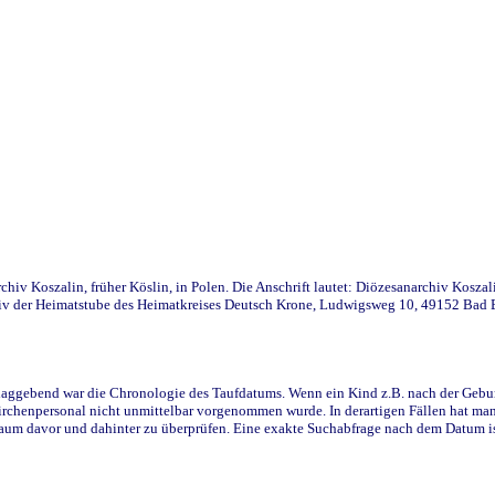
iv Koszalin, früher Köslin, in Polen. Die Anschrift lautet: Diözesanarchiv Koszal
v der Heimatstube des Heimatkreises Deutsch Krone, Ludwigsweg 10, 49152 Bad Ess
ggebend war die Chronologie des Taufdatums. Wenn ein Kind z.B. nach der Geburt 
rchenpersonal nicht unmittelbar vorgenommen wurde. In derartigen Fällen hat man d
raum davor und dahinter zu überprüfen. Eine exakte Suchabfrage nach dem Datum i