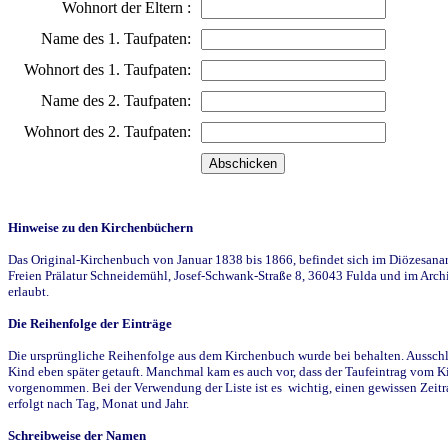
Wohnort der Eltern :
Name des 1. Taufpaten:
Wohnort des 1. Taufpaten:
Name des 2. Taufpaten:
Wohnort des 2. Taufpaten:
Hinweise zu den Kirchenbüchern
Das Original-Kirchenbuch von Januar 1838 bis 1866, befindet sich im Diözesanarch
Freien Prälatur Schneidemühl, Josef-Schwank-Straße 8, 36043 Fulda und im Archi
erlaubt.
Die Reihenfolge der Einträge
Die ursprüngliche Reihenfolge aus dem Kirchenbuch wurde bei behalten. Ausschla
Kind eben später getauft. Manchmal kam es auch vor, dass der Taufeintrag vom Ki
vorgenommen. Bei der Verwendung der Liste ist es wichtig, einen gewissen Zeit
erfolgt nach Tag, Monat und Jahr.
Schreibweise der Namen