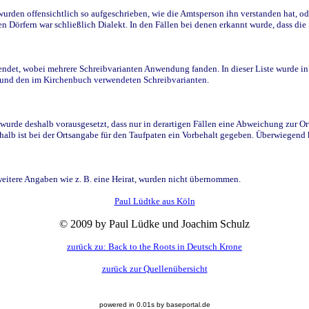
den offensichtlich so aufgeschrieben, wie die Amtsperson ihn verstanden hat, ode
n Dörfern war schließlich Dialekt. In den Fällen bei denen erkannt wurde, dass di
t, wobei mehrere Schreibvarianten Anwendung fanden. In dieser Liste wurde in de
n und den im Kirchenbuch verwendeten Schreibvarianten.
wurde deshalb vorausgesetzt, dass nur in derartigen Fällen eine Abweichung zur O
eshalb ist bei der Ortsangabe für den Taufpaten ein Vorbehalt gegeben. Überwiegen
weitere Angaben wie z. B. eine Heirat, wurden nicht übernommen.
Paul Lüdtke aus Köln
© 2009 by Paul Lüdke und Joachim Schulz
zurück zu: Back to the Roots in Deutsch Krone
zurück zur Quellenübersicht
powered in 0.01s by baseportal.de