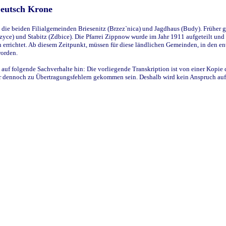
Deutsch Krone
ie beiden Filialgemeinden Briesenitz (Brzez`nica) und Jagdhaus (Budy). Früher g
yce) und Stabitz (Zdbice). Die Pfarrei Zippnow wurde im Jahr 1911 aufgeteilt und e
en errichtet. Ab diesem Zeitpunkt, müssen für diese ländlichen Gemeinden, in den
worden.
 auf folgende Sachverhalte hin: Die vorliegende Transkription ist von einer Kopie 
aber dennoch zu Übertragungsfehlern gekommen sein. Deshalb wird kein Anspruch auf 