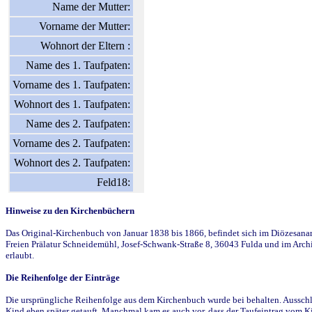
Name der Mutter:
Vorname der Mutter:
Wohnort der Eltern :
Name des 1. Taufpaten:
Vorname des 1. Taufpaten:
Wohnort des 1. Taufpaten:
Name des 2. Taufpaten:
Vorname des 2. Taufpaten:
Wohnort des 2. Taufpaten:
Feld18:
Hinweise zu den Kirchenbüchern
Das Original-Kirchenbuch von Januar 1838 bis 1866, befindet sich im Diözesanarch
Freien Prälatur Schneidemühl, Josef-Schwank-Straße 8, 36043 Fulda und im Archi
erlaubt.
Die Reihenfolge der Einträge
Die ursprüngliche Reihenfolge aus dem Kirchenbuch wurde bei behalten. Ausschla
Kind eben später getauft. Manchmal kam es auch vor, dass der Taufeintrag vom Ki