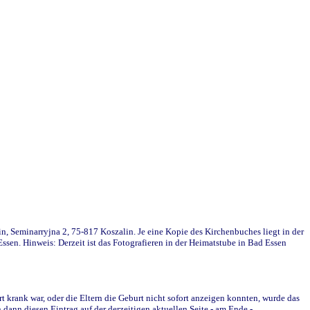
in, Seminarryjna 2, 75-817 Koszalin. Je eine Kopie des Kirchenbuches liegt in der
en. Hinweis: Derzeit ist das Fotografieren in der Heimatstube in Bad Essen
krank war, oder die Eltern die Geburt nicht sofort anzeigen konnten, wurde das
ann diesen Eintrag auf der derzeitigen aktuellen Seite - am Ende -