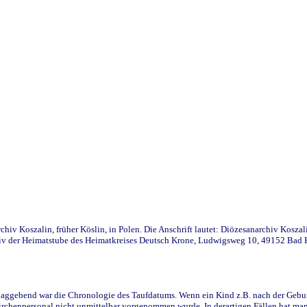
iv Koszalin, früher Köslin, in Polen. Die Anschrift lautet: Diözesanarchiv Koszal
v der Heimatstube des Heimatkreises Deutsch Krone, Ludwigsweg 10, 49152 Bad Ess
ggebend war die Chronologie des Taufdatums. Wenn ein Kind z.B. nach der Geburt 
rchenpersonal nicht unmittelbar vorgenommen wurde. In derartigen Fällen hat man d