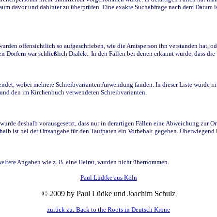
raum davor und dahinter zu überprüfen. Eine exakte Suchabfrage nach dem Datum i
den offensichtlich so aufgeschrieben, wie die Amtsperson ihn verstanden hat, ode
n Dörfern war schließlich Dialekt. In den Fällen bei denen erkannt wurde, dass di
t, wobei mehrere Schreibvarianten Anwendung fanden. In dieser Liste wurde in de
n und den im Kirchenbuch verwendeten Schreibvarianten.
wurde deshalb vorausgesetzt, dass nur in derartigen Fällen eine Abweichung zur O
eshalb ist bei der Ortsangabe für den Taufpaten ein Vorbehalt gegeben. Überwiegen
weitere Angaben wie z. B. eine Heirat, wurden nicht übernommen.
Paul Lüdtke aus Köln
© 2009 by Paul Lüdke und Joachim Schulz
zurück zu: Back to the Roots in Deutsch Krone