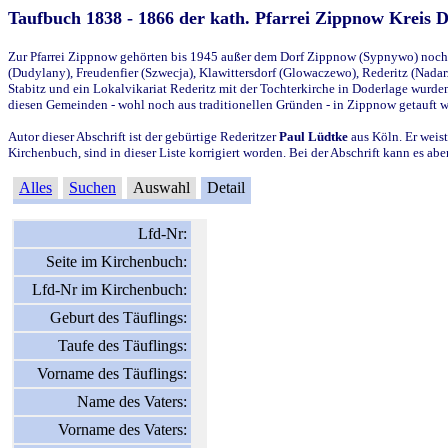
Taufbuch 1838 - 1866 der kath. Pfarrei Zippnow Kreis 
Zur Pfarrei Zippnow gehörten bis 1945 außer dem Dorf Zippnow (Sypnywo) noch d
(Dudylany), Freudenfier (Szwecja), Klawittersdorf (Glowaczewo), Rederitz (Nadarz
Stabitz und ein Lokalvikariat Rederitz mit der Tochterkirche in Doderlage wurd
diesen Gemeinden - wohl noch aus traditionellen Gründen - in Zippnow getauft 
Autor dieser Abschrift ist der gebürtige Rederitzer
Paul Lüdtke
aus Köln. Er weist
Kirchenbuch, sind in dieser Liste korrigiert worden. Bei der Abschrift kann es 
Alles
Suchen
Auswahl
Detail
Lfd-Nr:
Seite im Kirchenbuch:
Lfd-Nr im Kirchenbuch:
Geburt des Täuflings:
Taufe des Täuflings:
Vorname des Täuflings:
Name des Vaters:
Vorname des Vaters: