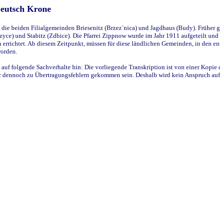
Deutsch Krone
ie beiden Filialgemeinden Briesenitz (Brzez`nica) und Jagdhaus (Budy). Früher g
yce) und Stabitz (Zdbice). Die Pfarrei Zippnow wurde im Jahr 1911 aufgeteilt und e
en errichtet. Ab diesem Zeitpunkt, müssen für diese ländlichen Gemeinden, in den
worden.
 auf folgende Sachverhalte hin: Die vorliegende Transkription ist von einer Kopie 
aber dennoch zu Übertragungsfehlern gekommen sein. Deshalb wird kein Anspruch auf 